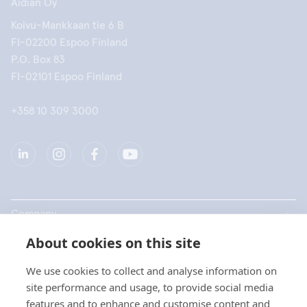
Aidian Oy
Koivu-Mankkaan tie 6 B
FI-02200 Espoo Finland
P.O. Box 83
FI-02101 Espoo Finland
+358 10 309 3000
Company
About cookies on this site
Products
We use cookies to collect and analyse information on
Quick links
site performance and usage, to provide social media
features and to enhance and customise content and