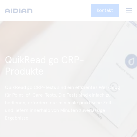
Kontakt
QuikRead go CRP-
Produkte
QuikRead go CRP-Tests sind ein effizientes Werkzeug
für Point-of-Care-Tests. Die Tests sind einfach zu
bedienen, erfordern nur minimale praktische Zeit
und liefern innerhalb von Minuten zuverlässige
Ergebnisse.