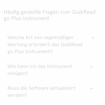
Häufig gestellte Fragen zum QuikRead
go Plus Instrument
Welche Art von regelmäßiger
Wartung erfordert das QuikRead
go Plus Instrument?
Wie kann ich das Instrument
Das Instrument benötigt keine regelmäßige
reinigen?
Wartung. Das Gerät ist werkseitig kalibriert und
verfügt über eine Selbsttestroutine beim Start und
vor jedem Messung zur Sicherstellung der
Muss die Software aktualisiert
Wischen Sie die Außenseite mit einem feuchten,
Funktionalität. Die Kalibrierkurve oder der Cut-
werden?
fusselfreien Tuch ab. Bei Bedarf kann ein mildes
off-Wert für jeden Test ist auf dem Küvettenetikett
Reinigungsmittel verwendet werden. Vermeiden
codiert.