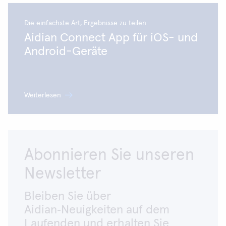
und alle Patientendaten löschen, bevor Sie das
Instrument entsorgen.
Die einfachste Art, Ergebnisse zu teilen
Aidian Connect App für iOS- und
Weiterlesen:
Entsorgung von QuikRead go Plus
Android-Geräte
Instrument
Weiterlesen
Abonnieren Sie unseren
Newsletter
Bleiben Sie über
Aidian‑Neuigkeiten auf dem
Laufenden und erhalten Sie