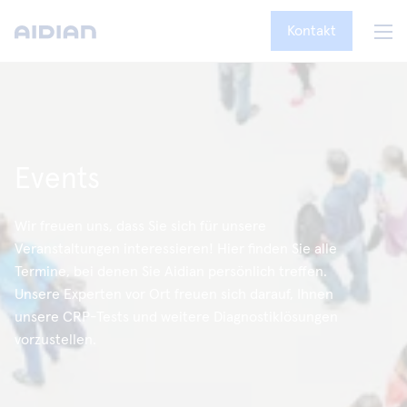
Kontakt
Events
Wir freuen uns, dass Sie sich für unsere
Veranstaltungen interessieren! Hier finden Sie alle
Termine, bei denen Sie Aidian persönlich treffen.
Unsere Experten vor Ort freuen sich darauf, Ihnen
unsere CRP-Tests und weitere Diagnostiklösungen
vorzustellen.