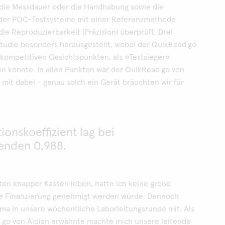
die Messdauer oder die Handhabung sowie die
 der POC-Testsysteme mit einer Referenzmethode
die Reproduzierbarkeit (Präzision) überprüft. Drei
Studie besonders herausgestellt, wobei der QuikRead go
 kompetitiven Gesichtspunkten, als »Testsieger«
n könnte. In allen Punkten war der QuikRead go von
 mit dabei - genau solch ein Gerät bräuchten wir für
ionskoeffizient lag bei
enden 0,988.
iten knapper Kassen leben, hatte ich keine große
ie Finanzierung genehmigt werden würde. Dennoch
ma in unsere wöchentliche Laborleitungsrunde mit. Als
 go von Aidian erwähnte machte mich unsere leitende