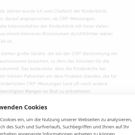
lb Jahren wurde ich vom Chefarzt der Kinderklinik,
ner, darauf angesprochen, ob CRP-Messungen,
die Intensivstation der Kinderklinik mit ihren vielen
us einem kleineren Blutvolumen durchführbar wären
all ist.
 stehen große Geräte, die bei der CRP-Bestimmung ein
traumvolumen brauchen, zu dem das Volumen für die
nzukommt. Das bedeutete, dass die Kinderärzte bei
sehr kleinen Patienten vor dem Problem standen, die für
rforderlichen CRP-Messungen (und oft noch andere
 benötigten Mengen an Blut zu entnehmen.
ling wiegt etwa zweieinhalb bis vier Kilo und hat
rwenden Cookies
lut pro kg Körpergewicht. Ein Frühgeborenes hat jedoch
 Cookies ein, um die Nutzung unserer Webseiten zu analysieren,
das Blutvolumen, der Menge eines kleinen Wasserglases:
lich des Such und Surfverlaufs, Suchbegriffen und Ihnen auf Ihr
n mit einem Gewicht nicht selten deutlich unter 2.500
rhalten angepasste Informationen anbieten zu können.
utvolumen von etwa 90 bis 100 ml pro kg Körpergewicht