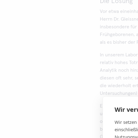
Die Lösung
Vor etwa eineinha
Herrn Dr. Gleiss
insbesondere für 
Frühgeborenen, a
als es bisher der F
In unserem Labor
relativ hohes To
Analytik noch hi
diesen oft sehr, 
die wiederholt e
Untersuchungen)
Ein normaler Säug
Wir ve
ungefähr 80 ml B
Wir setzen
oft nicht einmal 
einschließ
bei Frühgeborene
Nutzungsve
Gramm ist ein Bl