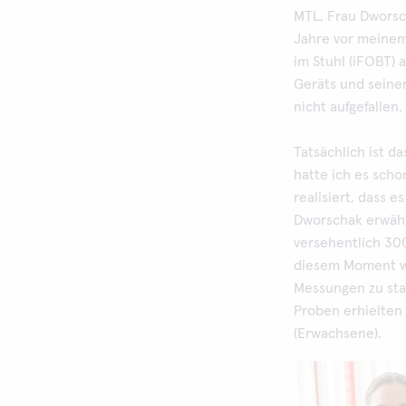
MTL, Frau Dworsch
Jahre vor meinem 
im Stuhl (iFOBT) 
Geräts und seiner
nicht aufgefallen.
Tatsächlich ist d
hatte ich es sch
realisiert, dass 
Dworschak erwäh
versehentlich 300
diesem Moment war
Messungen zu sta
Proben erhielten 
(Erwachsene).