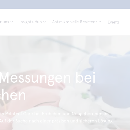
r uns
Insights‑Hub
Antimikrobielle Resistenz
Events
Messungen bei
chen
 Point-of Care bei Frühchen und Neugeborenen in
 Auf der Suche nach einer präzisen und sicheren Lösung.