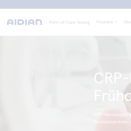
Produkte
Übe
Point-of-Care-Testing
CRP-
Früh
CRP-Messungen am
Perinatalzentren.