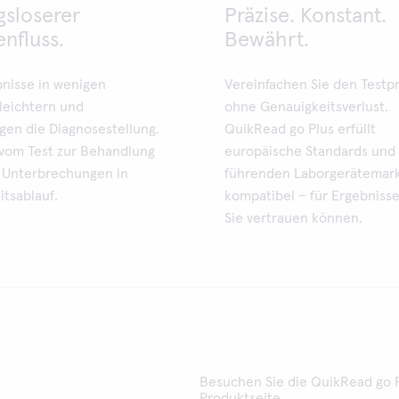
gsloserer
Präzise. Konstant.
enfluss.
Bewährt.
bnisse in wenigen
Vereinfachen Sie den Testp
leichtern und
ohne Genauigkeitsverlust.
gen die Diagnosestellung.
QuikRead go Plus erfüllt
vom Test zur Behandlung
europäische Standards und 
 Unterbrechungen in
führenden Laborgerätemar
itsablauf.
kompatibel – für Ergebniss
Sie vertrauen können.
Besuchen Sie die QuikRead go 
Produktseite