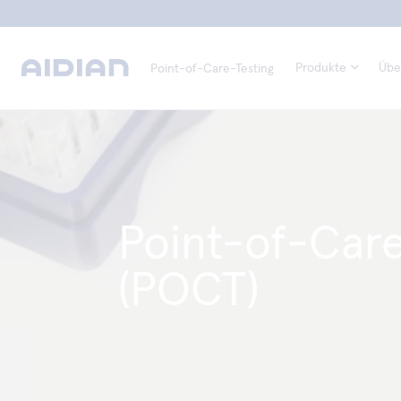
Produkte
Übe
Point-of-Care-Testing
Point-of-Care
(POCT)