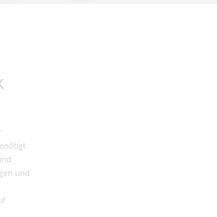
k
r
enötigt
und
ngen und
uf