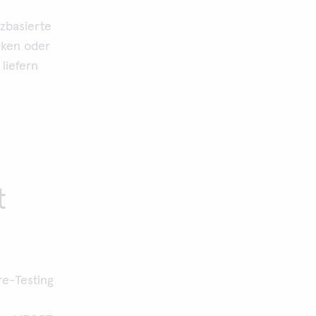
zbasierte
iken oder
liefern
t
re-Testing