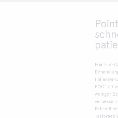
Poin
schne
patie
Point-of-Ca
Behandlung
Patientenk
POCT oft w
weniger Be
verbessert
Echtzeitin
Testergebni