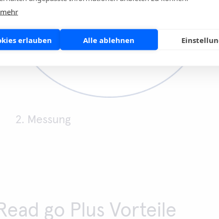
 mehr
okies erlauben
Alle ablehnen
Einstellu
2. Messung
Read go Plus Vorteile