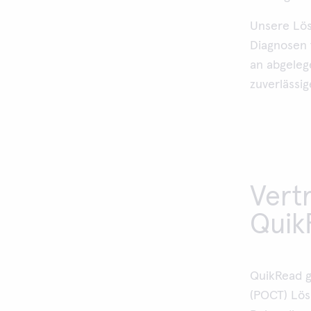
Unsere Lös
Diagnosen 
an abgeleg
zuverlässi
Vertr
Quik
QuikRead g
(POCT) Lös