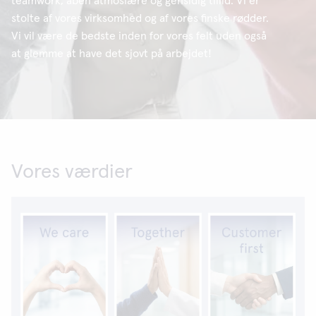
teamwork, åben atmosfære og gensidig tillid. Vi er
stolte af vores virksomhed og af vores finske rødder.
Vi vil være de bedste inden for vores felt uden også
at glemme at have det sjovt på arbejdet!
Vores værdier