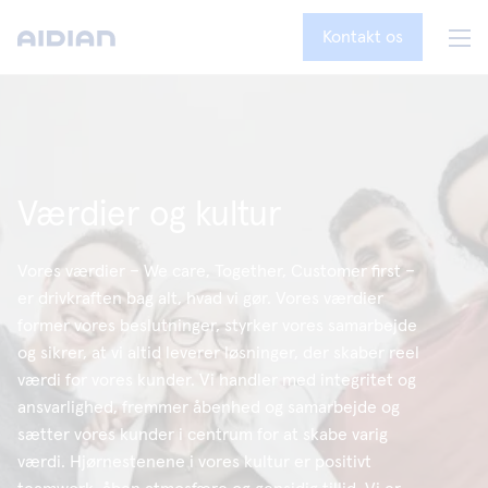
Kontakt os
Værdier og kultur
Vores værdier – We care, Together, Customer first –
er drivkraften bag alt, hvad vi gør. Vores værdier
former vores beslutninger, styrker vores samarbejde
og sikrer, at vi altid leverer løsninger, der skaber reel
værdi for vores kunder. Vi handler med integritet og
ansvarlighed, fremmer åbenhed og samarbejde og
sætter vores kunder i centrum for at skabe varig
værdi. Hjørnestenene i vores kultur er positivt