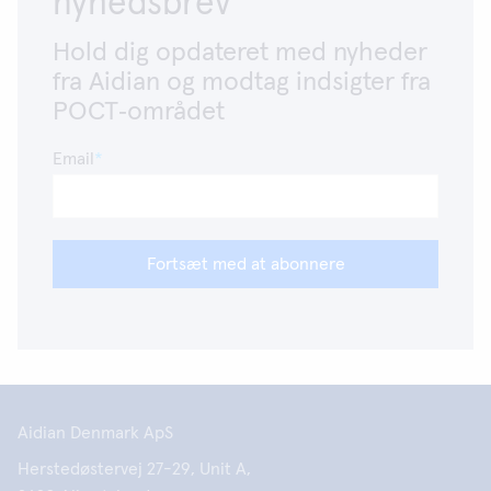
nyhedsbrev
Hold dig opdateret med nyheder
fra Aidian og modtag indsigter fra
POCT‑området
Email
Fortsæt med at abonnere
Aidian Denmark ApS
Herstedøstervej 27-29, Unit A,