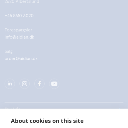
2620 Albertslund
+45 8610 3020
Forespørgsler
info@aidian.dk
Salg
order@aidian.dk
Selskab
About cookies on this site
Produkter