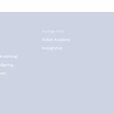
Hurtige links
Aidian Academy
Indsigtshub
krobiologi
vågning
ener