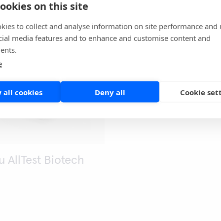
ookies on this site
R
Nova Biomedical
kies to collect and analyse information on site performance and 
Point of care
cial media features and to enhance and customise content and
ents.
e
 all cookies
Deny all
Cookie set
 AllTest Biotech