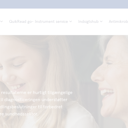
QuikRead go- Instrument service
Indsigtshub
Antimikrobi
resultaterne er hurtigt tilgængelige
til diagnosticeringen understøtter
lingsbeslutninger til forbedret
re sundhedssektor.