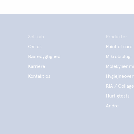
Selskab
Produkter
Om os
Point of care
Bæredygtighed
Mikrobiologi
Karriere
Molekylær mi
Kontakt os
Hygiejneover
RIA / Collag
Hurtigtests
Andre