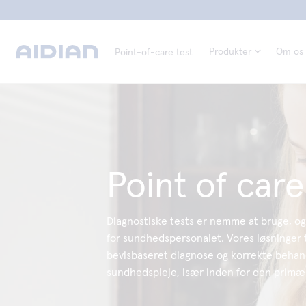
Produkter
Om os
Point-of-care test
Point of care
Diagnostiske tests er nemme at bruge, og 
for sundhedspersonalet. Vores løsninger 
bevisbaseret diagnose og korrekte behand
sundhedspleje, især inden for den primæ