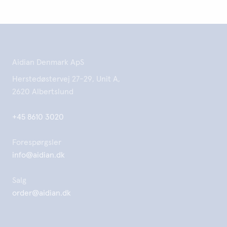
Aidian Denmark ApS
Herstedøstervej 27-29, Unit A,
2620 Albertslund
+45 8610 3020
Forespørgsler
info@aidian.dk
Salg
order@aidian.dk