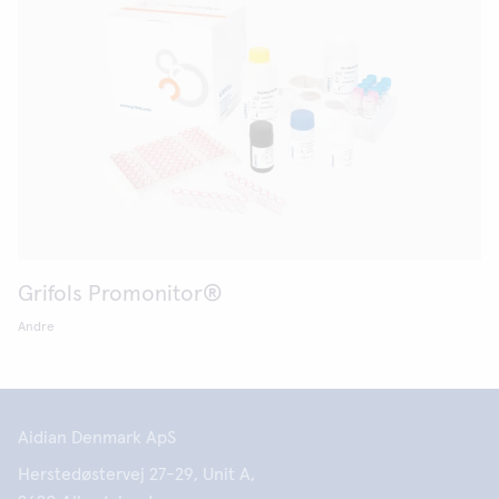
Grifols Promonitor®
Andre
Aidian Denmark ApS
Herstedøstervej 27-29, Unit A,