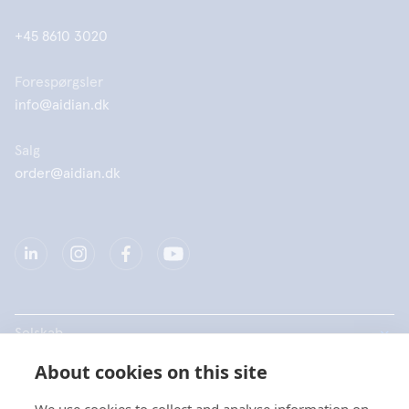
+45 8610 3020
Forespørgsler
info@aidian.dk
Salg
order@aidian.dk
Selskab
About cookies on this site
Produkter