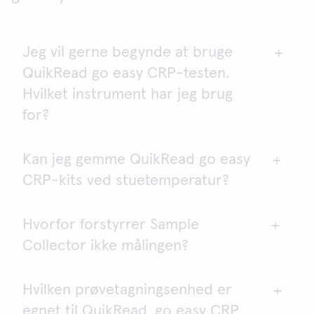
Jeg vil gerne begynde at bruge
QuikRead go easy CRP-testen.
Hvilket instrument har jeg brug
for?
Kan jeg gemme QuikRead go easy
QuikRead go easy CRP-testene kan analyseres på
CRP-kits ved stuetemperatur?
QuikRead go Plus- og QuikRead go-instrumentet.
Med QuikRead go Instrumentet skal
Hvorfor forstyrrer Sample
softwareversionen være version 7.6.2. eller nyere.
Ja, de uåbnede kits kan opbevares køligt eller ved
Collector ikke målingen?
stuetemperatur (2 -25 ºC), indtil udløbsdatoen
angivet på kittet. Efter første åbning af kit
komponenterne kan kuvetterne opbevares ved
Hvilken prøvetagningsenhed er
Sample Collector forbliver i kuvetten under hele
stuetemperatur (18- 25 ºC) i 3 måneder.
egnet til QuikRead, go easy CRP
måling. Målingens nøjagtighed påvirkes ikke, fordi