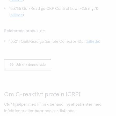
(
billede
)
153765 QuikRead go CRP Control Low (~2,5 mg/l)
(
billede
)
Relaterede produkter:
153211 QuikRead go Sample Collector 10µl (
billede
)
Udskriv denne side
Om C-reaktivt protein (CRP)
CRP hjælper med klinisk behandling af patienter med
infektioner eller betændelsestilstande.