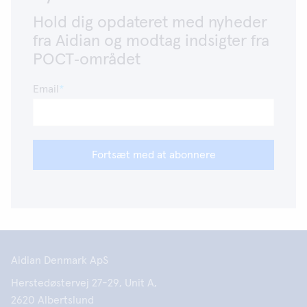
Hold dig opdateret med nyheder
fra Aidian og modtag indsigter fra
POCT‑området
Email
Fortsæt med at abonnere
Aidian Denmark ApS
Herstedøstervej 27-29, Unit A,
2620 Albertslund