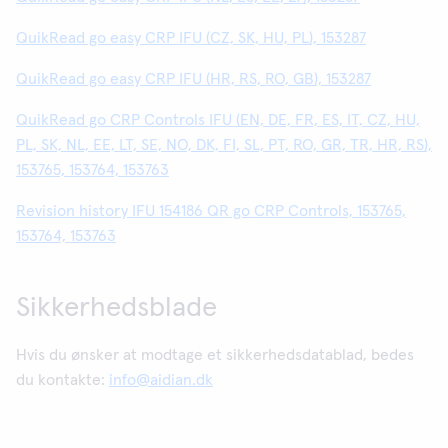
QuikRead go easy CRP IFU (CZ, SK, HU, PL), 153287
QuikRead go easy CRP IFU (HR, RS, RO, GB), 153287
QuikRead go CRP Controls IFU (EN, DE, FR, ES, IT, CZ, HU,
PL, SK, NL, EE, LT, SE, NO, DK, FI, SL, PT, RO, GR, TR, HR, RS),
153765, 153764, 153763
Revision history IFU 154186 QR go CRP Controls, 153765,
153764, 153763
Sikkerhedsblade
Hvis du ønsker at modtage et sikkerhedsdatablad, bedes
du kontakte:
info@aidian.dk