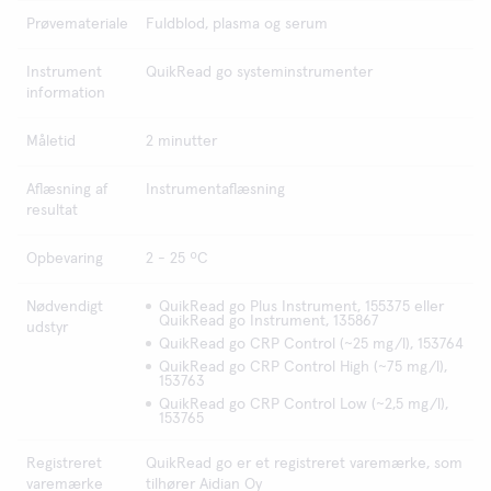
Prøvemateriale
Fuldblod, plasma og serum
Instrument
QuikRead go systeminstrumenter
information
Måletid
2 minutter
Aflæsning af
Instrumentaflæsning
resultat
Opbevaring
2 - 25 ºC
Nødvendigt
QuikRead go Plus Instrument, 155375 eller
QuikRead go Instrument, 135867
udstyr
QuikRead go CRP Control (~25 mg/l), 153764
QuikRead go CRP Control High (~75 mg/l),
153763
QuikRead go CRP Control Low (~2,5 mg/l),
153765
Registreret
QuikRead go er et registreret varemærke, som
varemærke
tilhører Aidian Oy