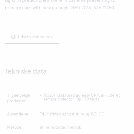
signs to predict pneumonia in patients presenting to
primary care with acute cough. BMJ 2013; 346:f2450.
Udskriv denne side
Tekniske data
Tilgængelige
153287 QuikRead go easy CRP, inkluderet
sample collector 10µl, 50 tests
produkter
Anvendelse
Til
in vitro
diagnostisk brug, IVD CE
Metode
Immunoturbidimetrisk