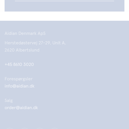
Aidian Denmark ApS
Herstedøstervej 27-29, Unit A,
2620 Albertslund
+45 8610 3020
Forespørgsler
info@aidian.dk
Salg
order@aidian.dk