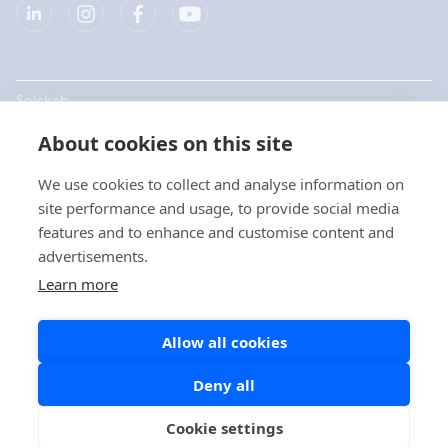
Selskab
About cookies on this site
Produkter
We use cookies to collect and analyse information on
Hurtige links
site performance and usage, to provide social media
features and to enhance and customise content and
advertisements.
Data beskyttelse
Learn more
Privatlivspolitikker
Allow all cookies
Cookie politik
Sociale medier politik
Deny all
Cookie settings
Copyright © 2026 Aidian