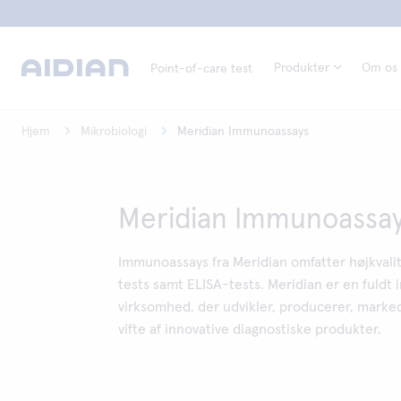
Produkter
Om os
Point-of-care test
Hjem
Mikrobiologi
Meridian Immunoassays
Meridian Immunoassa
Immunoassays fra Meridian omfatter højkvalite
tests samt ELISA-tests. Meridian er en fuldt i
virksomhed, der udvikler, producerer, marked
vifte af innovative diagnostiske produkter.