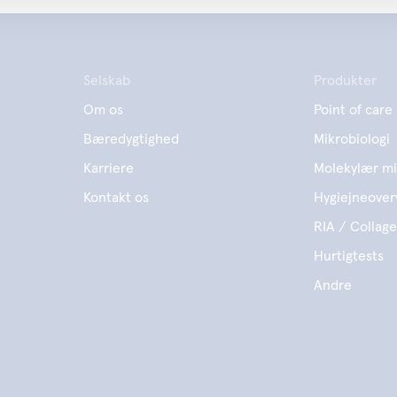
Selskab
Produkter
Om os
Point of care
Bæredygtighed
Mikrobiologi
Karriere
Molekylær mi
Kontakt os
Hygiejneover
RIA / Collag
Hurtigtests
Andre