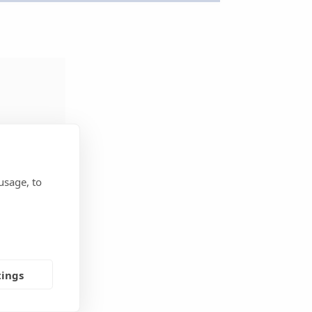
usage, to
®
tings