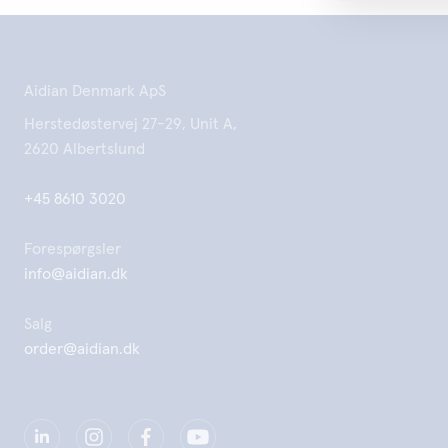
Aidian Denmark ApS
Herstedøstervej 27-29, Unit A,
2620 Albertslund
+45 8610 3020
Forespørgsler
info@aidian.dk
Salg
order@aidian.dk