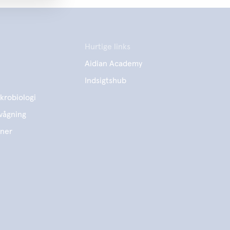
Hurtige links
Aidian Academy
Indsigtshub
krobiologi
vågning
ener