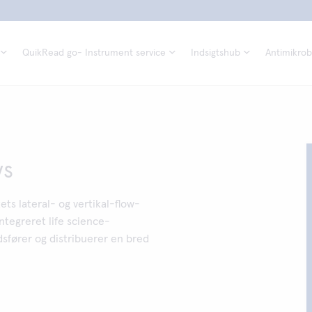
QuikRead go- Instrument service
Indsigtshub
Antimikrobi
ys
ts lateral- og vertikal-flow-
ntegreret life science-
sfører og distribuerer en bred