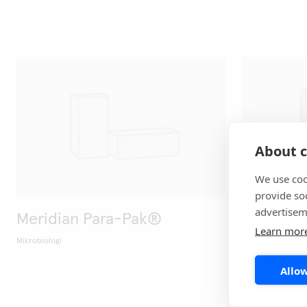
About c
We use coo
provide so
advertisem
Meridian Para-Pak®
Meridia
Learn mor
Mikrobiologi
Mikrobiologi
Allow