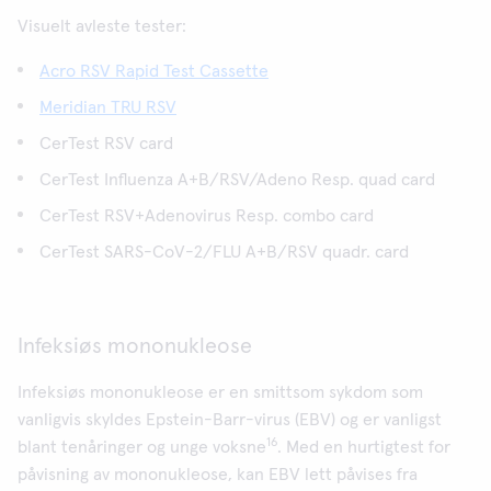
Visuelt avleste tester:
Acro RSV Rapid Test Cassette
Meridian TRU RSV
CerTest RSV card
CerTest Influenza A+B/RSV/Adeno Resp. quad card
CerTest RSV+Adenovirus Resp. combo card
CerTest SARS-CoV-2/FLU A+B/RSV quadr. card
Infeksiøs mononukleose
Infeksiøs mononukleose er en smittsom sykdom som
vanligvis skyldes Epstein-Barr-virus (EBV) og er vanligst
16
blant tenåringer og unge voksne
. Med en hurtigtest for
påvisning av mononukleose, kan EBV lett påvises fra