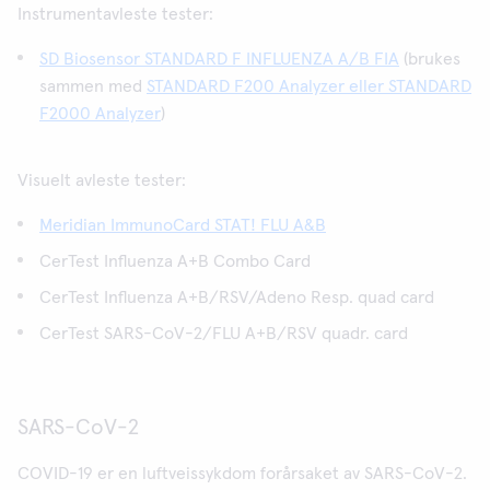
Instrumentavleste tester:
SD Biosensor STANDARD F INFLUENZA A/B FIA
(brukes
sammen med
STANDARD F200 Analyzer eller STANDARD
F2000 Analyzer
)
Visuelt avleste tester:
Meridian ImmunoCard STAT! FLU A&B
CerTest Influenza A+B Combo Card
CerTest Influenza A+B/RSV/Adeno Resp. quad card
CerTest SARS-CoV-2/FLU A+B/RSV quadr. card
SARS-CoV-2
COVID-19 er en luftveissykdom forårsaket av SARS-CoV-2.