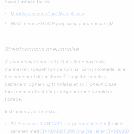
Visuelt avleste tester:
Meridian ImmunoCard Mycoplasma
HISS ImmunoFLOW Mycoplasma pneumoniae IgM
Streptococcus pneumoniae
S. pneumoniae
finnes ofte i luftveiene hos friske
mennesker, spesielt hos de som har barn i skolealder eller
10
hos personer i det militære
. Lungebetennelse,
bakteriemi og meningitt forårsaket av
S. pneumoniae
forekommer oftest når predisponerende forhold er
tilstede.
Instrumentavleste tester:
S
D Biosensor STANDARD F S. pneumoniae FIA
(brukes
sammen med
STANDARD F200 Analyzer eller STANDARD