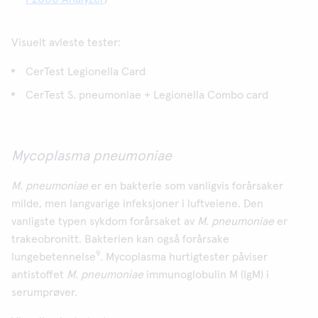
Visuelt avleste tester:
CerTest Legionella Card
CerTest S. pneumoniae + Legionella Combo card
Mycoplasma pneumoniae
M. pneumoniae
er en bakterie som vanligvis forårsaker
milde, men langvarige infeksjoner i luftveiene. Den
vanligste typen sykdom forårsaket av
M. pneumoniae
er
trakeobronitt. Bakterien kan også forårsake
9
lungebetennelse
. Mycoplasma hurtigtester påviser
antistoffet
M. pneumoniae
immunoglobulin M (IgM) i
serumprøver.