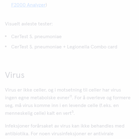
F2000 Analyzer
)
Visuelt avleste tester:
CerTest S. pneumoniae
CerTest S. pneumoniae + Legionella Combo card
Virus
Virus er ikke celler, og i motsetning til celler har virus
11
ingen egne metabolske evner
. For å overleve og formere
seg, må virus komme inn i en levende celle (f.eks. en
5
menneskelig celle) kalt en vert
.
Infeksjoner forårsaket av virus kan ikke behandles med
antibiotika. For noen virusinfeksjoner er antivirale