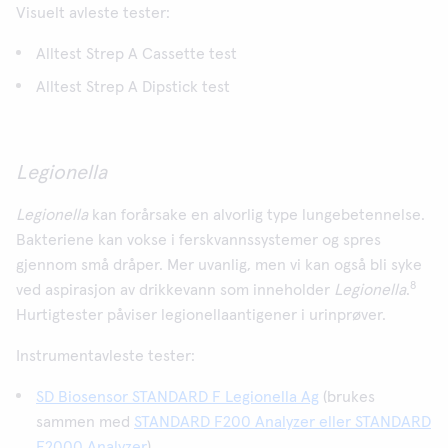
Visuelt avleste tester:
Alltest Strep A Cassette test
Alltest Strep A Dipstick test
Legionella
Legionella
kan forårsake en alvorlig type lungebetennelse.
Bakteriene kan vokse i ferskvannssystemer og spres
gjennom små dråper. Mer uvanlig, men vi kan også bli syke
8
ved aspirasjon av drikkevann som inneholder
Legionella
.
Hurtigtester påviser legionellaantigener i urinprøver.
Instrumentavleste tester:
SD Biosensor STANDARD F Legionella Ag
(brukes
sammen med
STANDARD F200 Analyzer eller STANDARD
F2000 Analyzer
)