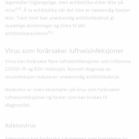
legemidler tilgjengelige, men antibiotika virker ikke på
6,12
virus
. Å ta antibiotika når det ikke er nødvendig hjelper
ikke. Tvert imot kan unødvendig antibiotikabruk gi
skadelige bivirkninger og bidra til økt
5,6
antibiotikaresistens
.
Virus som forårsaker luftveisinfeksjoner
Virus kan forårsake flere luftveisinfeksjoner som influensa,
COVID-19 og RSV-infeksjon. Korrekt diagnose av
virusinfeksjon reduserer unødvendig antibiotikabruk.
Nedenfor er noen eksempler på virus som forårsaker
luftveisinfeksjoner og tester som kan brukes til
diagnostikk.
Adenovirus
Adenovirus kan forårsake sykdommer som forkjølelse og