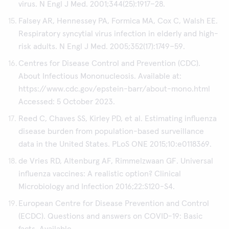
virus. N Engl J Med. 2001;344(25):1917–28.
Falsey AR, Hennessey PA, Formica MA, Cox C, Walsh EE.
Respiratory syncytial virus infection in elderly and high-
risk adults. N Engl J Med. 2005;352(17):1749–59.
Centres for Disease Control and Prevention (CDC).
About Infectious Mononucleosis. Available at:
https://www.cdc.gov/epstein-barr/about-mono.html
Accessed: 5 October 2023.
Reed C, Chaves SS, Kirley PD, et al. Estimating influenza
disease burden from population-based surveillance
data in the United States. PLoS ONE 2015;10:e0118369.
de Vries RD, Altenburg AF, Rimmelzwaan GF. Universal
influenza vaccines: A realistic option? Clinical
Microbiology and Infection 2016;22:S120-S4.
European Centre for Disease Prevention and Control
(ECDC). Questions and answers on COVID-19: Basic