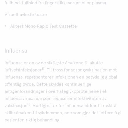
fullblod, fullblod fra fingerstikk, serum eller plasma.
Visuelt avleste tester:
Alltest Mono Rapid Test Cassette
Influensa
Influensa er en av de viktigste årsakene til akutte
17
luftveisinfeksjoner
. Til tross for sesongvaksinasjon mot
influensa, representerer infeksjonen en betydelig global
offentlig byrde. Dette skyldes kontinuerlige
antigenforandringer i overflateglykoproteinene i et
influensavirus, noe som reduserer effektiviteten av
18
vaksinasjon
. Hurtigtester for influensa bidrar til raskt å
skille årsaken til sykdommen, noe som gjør det lettere å gi
pasienten riktig behandling.