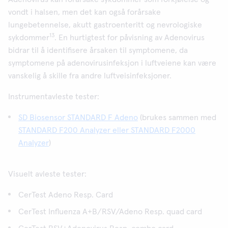
vondt i halsen, men det kan også forårsake
lungebetennelse, akutt gastroenteritt og nevrologiske
13
sykdommer
. En hurtigtest for påvisning av Adenovirus
bidrar til å identifisere årsaken til symptomene, da
symptomene på adenovirusinfeksjon i luftveiene kan være
vanskelig å skille fra andre luftveisinfeksjoner.
Instrumentavleste tester:
SD Biosensor STANDARD F Adeno
(brukes sammen med
STANDARD F200 Analyzer eller STANDARD F2000
Analyzer
)
Visuelt avleste tester:
CerTest Adeno Resp. Card
CerTest Influenza A+B/RSV/Adeno Resp. quad card