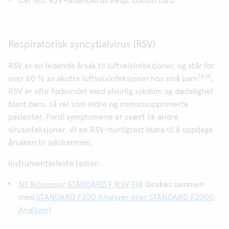
CerTest RSV+Adenovirus Resp. combo card
Respiratorisk syncytialvirus (RSV)
RSV er en ledende årsak til luftveisinfeksjoner, og står for
14,15
over 60 % av akutte luftveisinfeksjoner hos små barn
.
RSV er ofte forbundet med alvorlig sykdom og dødelighet
blant barn, så vel som eldre og immunsupprimerte
pasienter. Fordi symptomene er svært lik andre
virusinfeksjoner, vil en RSV-hurtigtest bidra til å oppdage
årsaken til sykdommen.
Instrumentavleste tester:
SD Biosensor STANDARD F RSV FIA
(brukes sammen
med
STANDARD F200 Analyzer eller STANDARD F2000
Analyzer
)