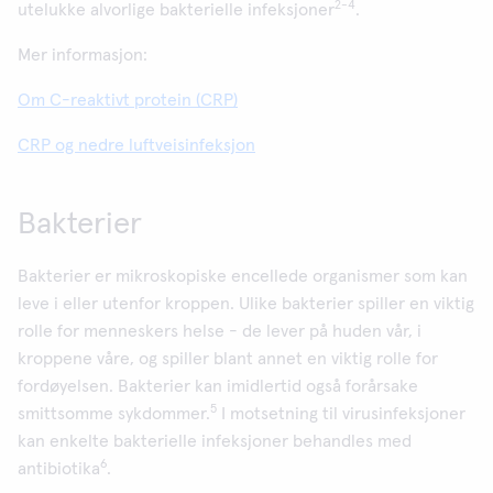
2-4
utelukke alvorlige bakterielle infeksjoner
.
Mer informasjon:
Om C-reaktivt protein (CRP)
CRP og nedre luftveisinfeksjon
Bakterier
Bakterier er mikroskopiske encellede organismer som kan
leve i eller utenfor kroppen. Ulike bakterier spiller en viktig
rolle for menneskers helse - de lever på huden vår, i
kroppene våre, og spiller blant annet en viktig rolle for
fordøyelsen. Bakterier kan imidlertid også forårsake
5
smittsomme sykdommer.
I motsetning til virusinfeksjoner
kan enkelte bakterielle infeksjoner behandles med
6
antibiotika
.