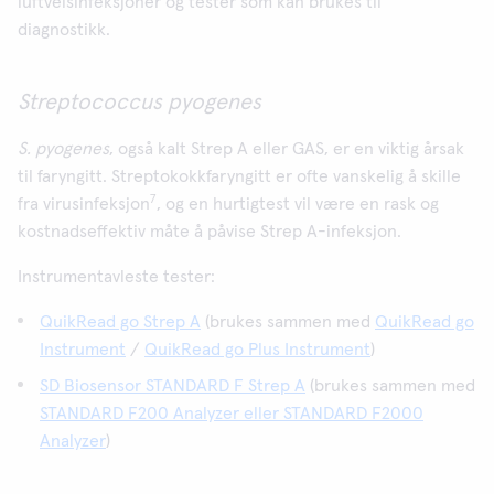
luftveisinfeksjoner og tester som kan brukes til
diagnostikk.
Streptococcus pyogenes
S. pyogenes
, også kalt Strep A eller GAS, er en viktig årsak
til faryngitt. Streptokokkfaryngitt er ofte vanskelig å skille
7
fra virusinfeksjon
, og en hurtigtest vil være en rask og
kostnadseffektiv måte å påvise Strep A-infeksjon.
Instrumentavleste tester:
QuikRead go Strep A
(brukes sammen med
QuikRead go
Instrument
/
QuikRead go Plus Instrument
)
SD Biosensor STANDARD F Strep A
(brukes sammen med
STANDARD F200 Analyzer eller STANDARD F2000
Analyzer
)