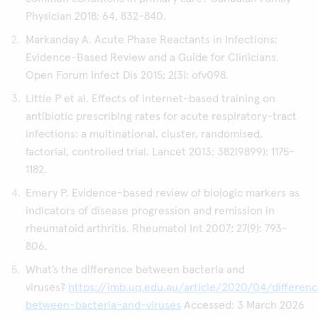
Physician 2018; 64, 832-840.
Markanday A. Acute Phase Reactants in Infections:
Evidence-Based Review and a Guide for Clinicians.
Open Forum Infect Dis 2015; 2(3): ofv098.
Little P et al. Effects of internet-based training on
antibiotic prescribing rates for acute respiratory-tract
infections: a multinational, cluster, randomised,
factorial, controlled trial. Lancet 2013; 382(9899): 1175-
1182.
Emery P. Evidence-based review of biologic markers as
indicators of disease progression and remission in
rheumatoid arthritis. Rheumatol Int 2007; 27(9): 793-
806.
What’s the difference between bacteria and
viruses?
https://imb.uq.edu.au/article/2020/04/differen
between-bacteria-and-viruses
Accessed: 3 March 2026