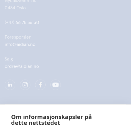
Nydalsveien 28,
0484 Oslo
(+47) 66 78 56 30
Forespørsler
info@aidian.no
Salg
ordre@aidian.no
Selskap
Om informasjonskapsler på
dette nettstedet
Produkter