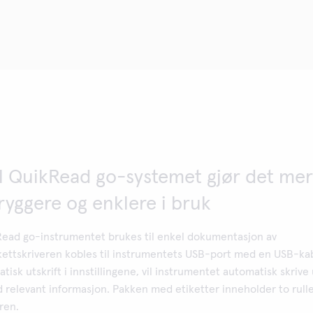
il QuikRead go-systemet gjør det mer
tryggere og enklere i bruk
kRead go-instrumentet brukes til enkel dokumentasjon av
ikettskriveren kobles til instrumentets USB-port med en USB-ka
isk utskrift i innstillingene, vil instrumentet automatisk skrive 
 relevant informasjon. Pakken med etiketter inneholder to rull
eren.