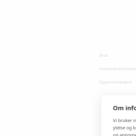
Bruk
Instrumentinforma
Opprinnelsesland
Om info
Vi bruker 
ytelse og b
og annonse