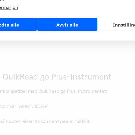
155129 GoDEX DT4x etikettskriver, Taiwan
ormasjon
155128 GoDEX DT4x skriveretiketter, Taiwan
155515 QuikRead go Plus power supply (EU og UK), Kina
odta alle
Avvis alle
Innstilli
QuikRead go er et registrert varemerke som tilhører Aidian Oy
il QuikRead go Plus-instrument
er kompatibel med QuikRead go Plus-instrumentet:
skriver (varenr. 155129)
å ha størrelsen 90x35 mm (varenr. 152128).