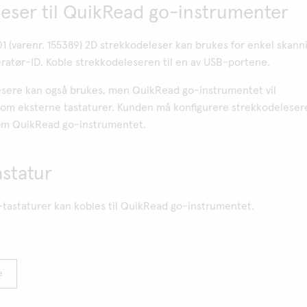
eser til QuikRead go-instrumenter
(varenr. 155389) 2D strekkodeleser kan brukes for enkel skann
ratør-ID. Koble strekkodeleseren til en av USB-portene.
sere kan også brukes, men QuikRead go-instrumentet vil
som eksterne tastaturer. Kunden må konfigurere strekkodeleser
som QuikRead go-instrumentet.
astatur
-tastaturer kan kobles til QuikRead go-instrumentet.
e