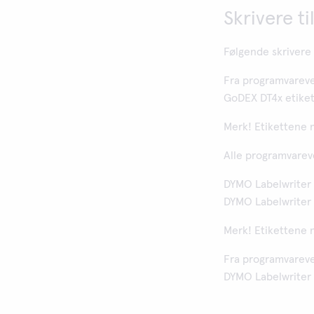
Skrivere t
Følgende skrivere
Fra programvarever
GoDEX DT4x etikett
Merk! Etikettene m
Alle programvarev
DYMO Labelwriter 4
DYMO Labelwriter 4
Merk! Etikettene m
Fra programvarever
DYMO Labelwriter