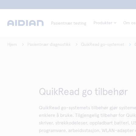
Produkter
Om os
Pasientnær testing
Hjem
Pasientnær diagnostikk
QuikRead go-systemet
QuikRead go tilbehør
QuikRead go-systemets tilbehør gjør systemet
enklere å bruke. Tilgjengelig tilbehør for Qu
skriver, strekkodeleser, oppladbart batteri,
programvare, arbeidsstasjon, WLAN-adapter o