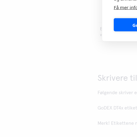
Få mer inf
G
Et registrert
varemerke
Skrivere t
Følgende skriver 
GoDEX DT4x etikett
Merk! Etikettene m