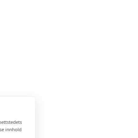
nettstedets
sse innhold