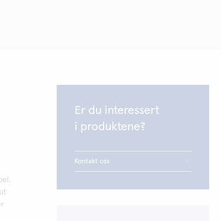
Er du interessert
i produktene?
Kontakt oss
bel.
ut
er