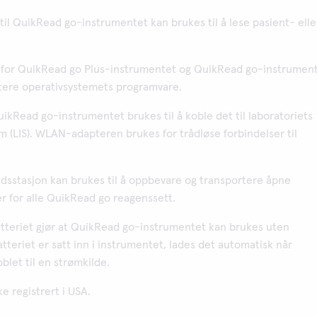
il QuikRead go-instrumentet kan brukes til å lese pasient- elle
for QuikRead go Plus-instrumentet og QuikRead go-instrumen
atere operativsystemets programvare.
uikRead go-instrumentet brukes til å koble det til laboratoriets
 (LIS). WLAN-adapteren brukes for trådløse forbindelser til
dsstasjon kan brukes til å oppbevare og transportere åpne
r for alle QuikRead go reagenssett.
tteriet gjør at QuikRead go-instrumentet kan brukes uten
tteriet er satt inn i instrumentet, lades det automatisk når
blet til en strømkilde.
e registrert i USA.