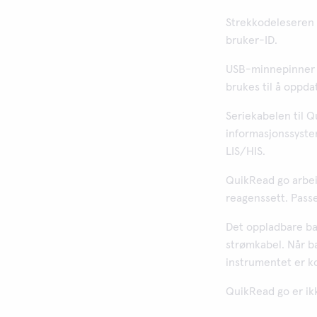
Strekkodeleseren t
bruker-ID.
USB-minnepinner 
brukes til å oppd
Seriekabelen til Q
informasjonssystem
LIS/HIS.
QuikRead go arbei
reagenssett. Passe
Det oppladbare ba
strømkabel. Når ba
instrumentet er ko
QuikRead go er ikk