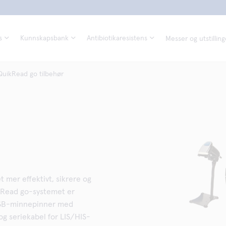
s
Kunnskapsbank
Antibiotikaresistens
Messer og utstilling
QuikRead go tilbehør
 mer effektivt, sikrere og
ikRead go-systemet er
 USB-minnepinner med
g seriekabel for LIS/HIS-