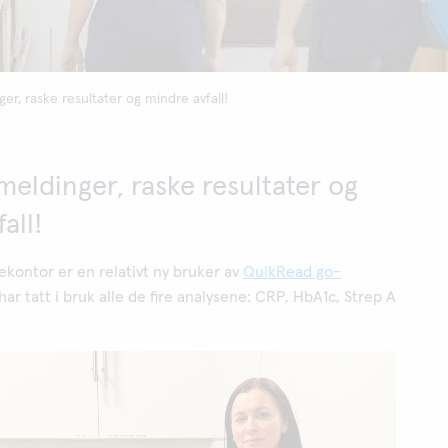
er, raske resultater og mindre avfall!
meldinger, raske resultater og
all!
kontor er en relativt ny bruker av
QuikRead go-
 har tatt i bruk alle de fire analysene: CRP, HbA1c, Strep A