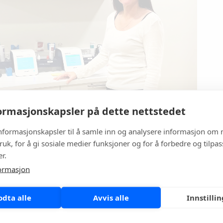
rmasjonskapsler på dette nettstedet
informasjonskapsler til å samle inn og analysere informasjon om 
ruk, for å gi sosiale medier funksjoner og for å forbedre og tilpa
hever spesielt reduksjonen i avfall som en stor fordel
r.
et er svært viktig på dette legekontoret.
ormasjon
arheten på
CRP-analysen
har også vært en avgjørende
av QuikRead go, i tillegg til at instrumentet er
odta alle
Avvis alle
Innstilli
tilrettelagt for hjemmebesøk med bruk av transportboks
r. De nøyaktige resultatene som leveres på kun to