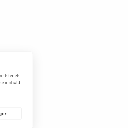
nettstedets
sse innhold
nger