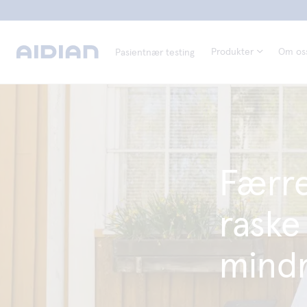
Produkter
Om os
Pasientnær testing
Færre
raske
mindr