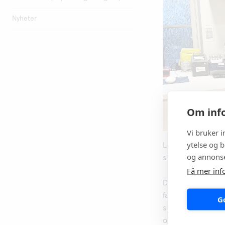
Nyheter
Om info
Vi bruker 
ytelse og b
Legekontoret frem
og annonse
siden miljøaspekt
Få mer inf
Den lange holdb
faktor for valget 
G
skreddersydd og 
og transportkorke