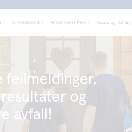
s
Kunnskapsbank
Antibiotikaresistens
Messer og utstilling
 feilmeldinger,
 resultater og
e avfall!