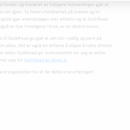
r fordel, og fraværet av tidligere feilmeldinger gjør at
tas om igjen. To timers holdbarhet på prøven og to
ngstid gjør arbeidsdagen mer effektiv og at QuikRead
gså er noe rimeligere i bruk, er en ekstra bonus.
 til QuikRead go gjør at det blir ryddig og pent på
in plass. Det er også en lettelse å slippe å tolke streker
ne siden QuikRead go-instrumentet tar seg av dette
mel opp for
QuikRead go Strep A.
rand Legekontor for at de delte sine erfaringer!