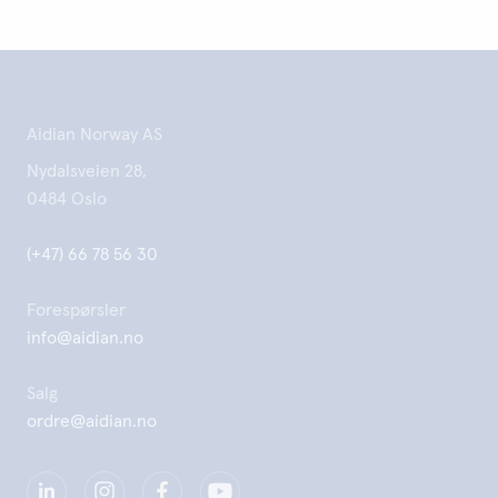
Aidian Norway AS
Nydalsveien 28,
0484 Oslo
(+47) 66 78 56 30
Forespørsler
info@aidian.no
Salg
ordre@aidian.no