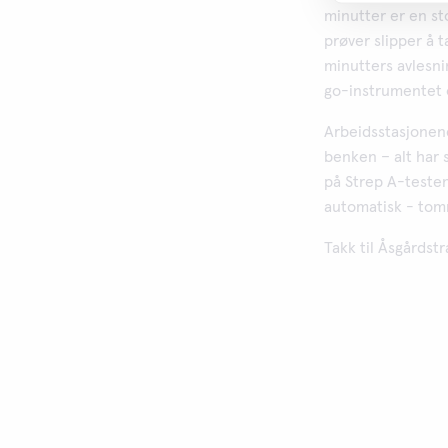
minutter er en sto
prøver slipper å 
minutters avlesni
go-instrumentet o
Arbeidsstasjonene
benken – alt har s
på Strep A-teste
automatisk - tom
Takk til Åsgårdst