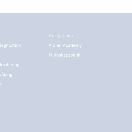
Hurtiglenke
iagnostikk
Aidian Academy
Kunnskapsbank
krobiologi
våking
n