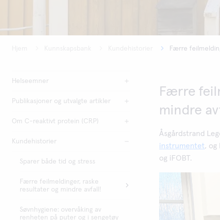
Hjem
Kunnskapsbank
Kundehistorier
Færre feilmelding
Helseemner
Færre feil
Publikasjoner og utvalgte artikler
mindre avf
Om C-reaktivt protein (CRP)
Åsgårdstrand Lege
Kundehistorier
instrumentet
, og
og iFOBT.
Sparer både tid og stress
Færre feilmeldinger, raske
resultater og mindre avfall!
Søvnhygiene: overvåking av
renheten på puter og i sengetøy