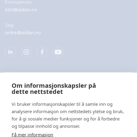
Forespørsler
info@aidian.no
Salg
ordre@aidian.no
Selskap
Om informasjonskapsler på
dette nettstedet
Produkter
Vi bruker informasjonskapsler til å samle inn og
Hurtiglenke
analysere informasjon om nettstedets ytelse og bruk,
for å gi sosiale medier funksjoner og for å forbedre
og tilpasse innhold og annonser.
Personvern
Få mer informasjon