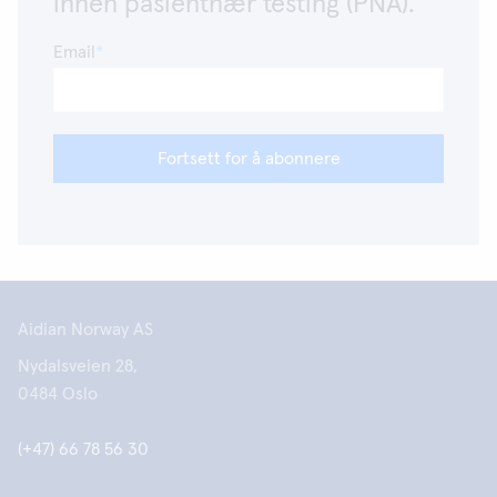
innen pasientnær testing (PNA).
Email
Fortsett for å abonnere
Aidian Norway AS
Nydalsveien 28,
0484 Oslo
(+47) 66 78 56 30