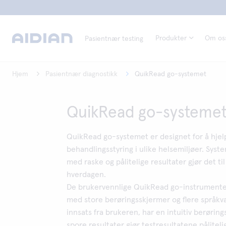
Produkter
Om os
Pasientnær testing
Hjem
Pasientnær diagnostikk
QuikRead go-systemet
QuikRead go-systeme
QuikRead go-systemet er designet for å hjelp
behandlingsstyring i ulike helsemiljøer. Sy
med raske og pålitelige resultater gjør det til 
hverdagen.
De brukervennlige QuikRead go-instrumente
med store berøringsskjermer og flere språkva
innsats fra brukeren, har en intuitiv berørin
spore resultater gjør testresultatene påliteli