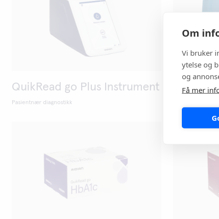
Om info
Vi bruker 
ytelse og b
og annonse
QuikRead go Plus Instrument
QuikRead
Få mer inf
Pasientnær diagnostikk
Pasientnær diagn
G