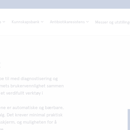
s
Kunnskapsbank
Antibiotikaresistens
Messer og utstilling
t
e til med diagnostisering og
stemets brukervennlighet sammen
et verdifullt verktøy i
ne er automatiske og bærbare,
lg. Det krever minimal praktisk
gsskjerm, og muligheten for å
ge.