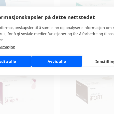
rmasjonskapsler på dette nettstedet
informasjonskapsler til å samle inn og analysere informasjon om 
ruk, for å gi sosiale medier funksjoner og for å forbedre og tilpa
r.
 go Instrument
QuikRead go easy 
ormasjon
ostikk
Pasientnær diagnostikk
odta alle
Avvis alle
Innstilli