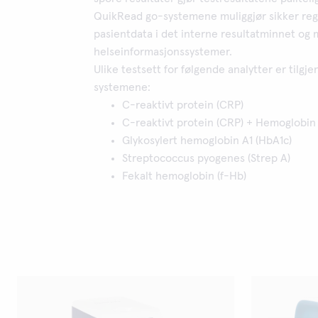
QuikRead go-systemene muliggjør sikker regis
pasientdata i det interne resultatminnet og mu
helseinformasjonssystemer.
Ulike testsett for følgende analytter er tilgj
systemene:
C-reaktivt protein (CRP)
C-reaktivt protein (CRP) + Hemoglobin 
Glykosylert hemoglobin A1 (HbA1c)
Streptococcus pyogenes (Strep A)
Fekalt hemoglobin (f-Hb)