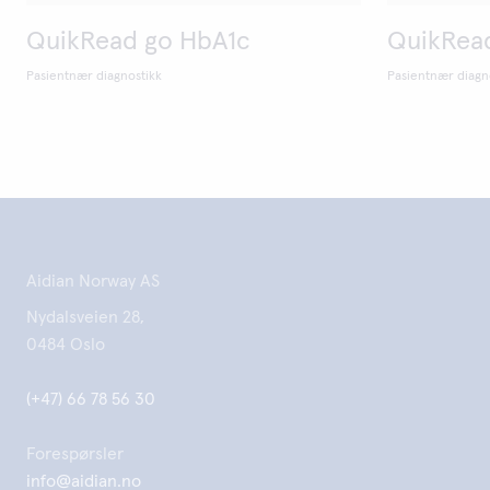
QuikRead go HbA1c
QuikRead
Pasientnær diagnostikk
Pasientnær diagn
Aidian Norway AS
Nydalsveien 28,
0484 Oslo
(+47) 66 78 56 30
Forespørsler
info@aidian.no