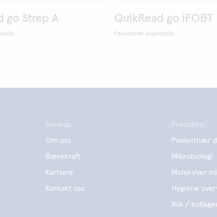
 go Strep A
QuikRead go iFOBT
ostikk
Pasientnær diagnostikk
Selskap
Produkter
Om oss
Pasientnær d
Bærekraft
Mikrobiologi
Karriere
Molekylær mi
Kontakt oss
Hygiene over
RIA / kollage