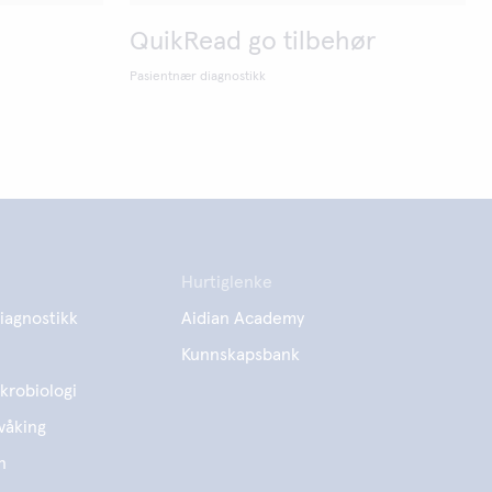
QuikRead go tilbehør
Pasientnær diagnostikk
Hurtiglenke
iagnostikk
Aidian Academy
Kunnskapsbank
krobiologi
våking
n