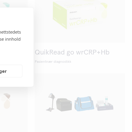
nettstedets
sse innhold
CRP
QuikRead go wrCRP+Hb
Pasientnær diagnostikk
nger