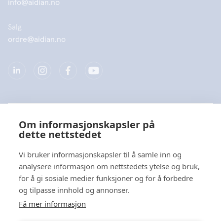
info@aidian.no
Salg
ordre@aidian.no
Selskap
Om informasjonskapsler på
dette nettstedet
Produkter
Vi bruker informasjonskapsler til å samle inn og
Hurtiglenke
analysere informasjon om nettstedets ytelse og bruk,
for å gi sosiale medier funksjoner og for å forbedre
og tilpasse innhold og annonser.
Personvern
Få mer informasjon
Personvernerklæringer