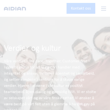
Kontakt oss
Verdier og kultur
Våre verdier – We care, Together, Customer first –
ligger til grunn for alt vi gjør. Vi handler med
integritet og ansvar, fremmer åpenhet og samarbeid,
og setter kundene i sentrum for å skape varige
verdier. Hjørnesteinene i vår kultur er positivt
teamarbeid, åpen dialog og gjensidig tillit. Vi er stolte
av selskapet vårt og av våre finske røtter. Vi ønsker å
være best på vårt felt uten å glemme å ha det gøy på