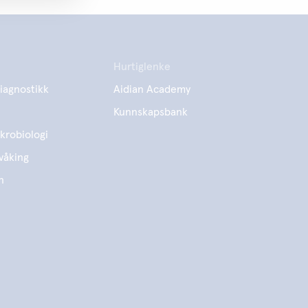
Hurtiglenke
iagnostikk
Aidian Academy
Kunnskapsbank
krobiologi
våking
n