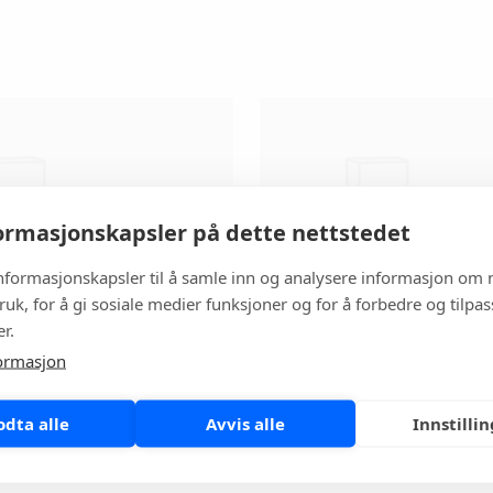
rmasjonskapsler på dette nettstedet
informasjonskapsler til å samle inn og analysere informasjon om 
ruk, for å gi sosiale medier funksjoner og for å forbedre og tilpa
r.
n Curian® HpSA®
Meridian Curian® 
ormasjon
Mikrobiologi
odta alle
Avvis alle
Innstilli