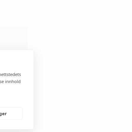
nettstedets
sse innhold
Campy
nger