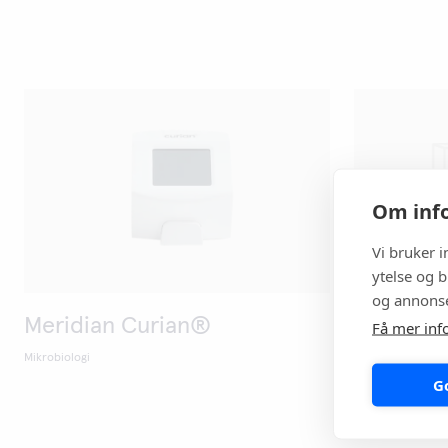
Om info
Vi bruker 
ytelse og b
og annonse
Meridian Curian®
Meridia
Få mer inf
Mikrobiologi
Mikrobiologi
G