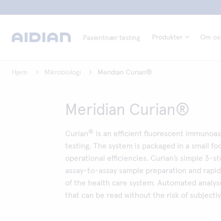
Produkter
Om os
Pasientnær testing
Hjem
Mikrobiologi
Meridian Curian®
Meridian Curian®
®
Curian
is an efficient fluorescent immunoas
testing. The system is packaged in a small fo
operational efficiencies. Curian’s simple 3-s
assay-to-assay sample preparation and rapid 
of the health care system. Automated analyse
that can be read without the risk of subjectiv