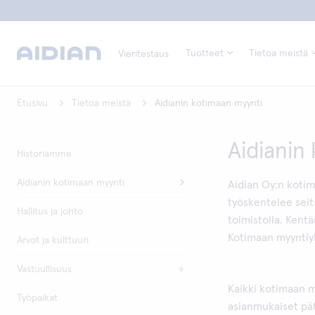
Tuotteet
Tietoa meistä
Vieritestaus
Etusivu
Tietoa meistä
Aidianin kotimaan myynti
Aidianin
Historiamme
Aidianin kotimaan myynti
Aidian Oy:n koti
työskentelee seit
Hallitus ja johto
toimistolla. Kent
Kotimaan myyntiy
Arvot ja kulttuuri
Vastuullisuus
Kaikki kotimaan my
Työpaikat
asianmukaiset pät