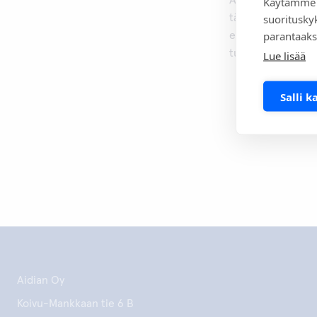
Aidianin omien tu
Käytämme 
suoritusky
täydentävät edust
parantaaks
edustustuotteiden
turvallisuus ovat t
Lue lisää
Salli k
Aidian Oy
Koivu-Mankkaan tie 6 B