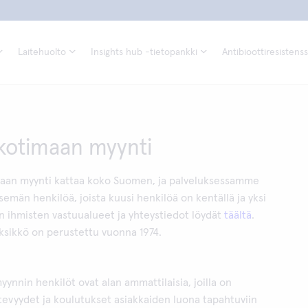
Laitehuolto
Insights hub -tietopankki
Antibioottiresistenss
 kotimaan myynti
maan myynti kattaa koko Suomen, ja palveluksessamme
semän henkilöä, joista kuusi henkilöä on kentällä ja yksi
än ihmisten vastuualueet ja yhteystiedot löydät
täältä
.
ksikkö on perustettu vuonna 1974.
ynnin henkilöt ovat alan ammattilaisia, joilla on
evyydet ja koulutukset asiakkaiden luona tapahtuviin