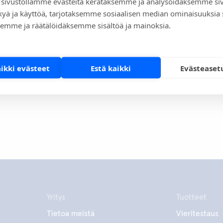
otteiden lisäksi kotimaan myyntiyksikön tuotevalikoimaa
sivustollamme evästeitä kerätäksemme ja analysoidaksemme si
kyä ja käyttöä, tarjotaksemme sosiaalisen median ominaisuuksia
ustuotteet. Niin omissa tuotteissa kuin
emme ja räätälöidäksemme sisältöä ja mainoksia.
kin valinnassa korkealaatuisuus, käyttäjäystävällisyys ja
ärkeitä kriteereitä. Aidianilla on ISO 13485 -sertifikaatti.
aikki evästeet
Estä kaikki
Evästeaset
Yritys
Tuotteet
Tietoa meistä
Vieritestaus