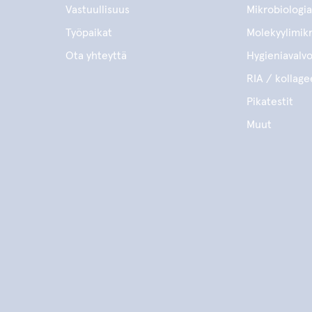
Vastuullisuus
Mikrobiologia
Työpaikat
Molekyylimikr
Ota yhteyttä
Hygieniavalv
RIA / kollage
Pikatestit
Muut