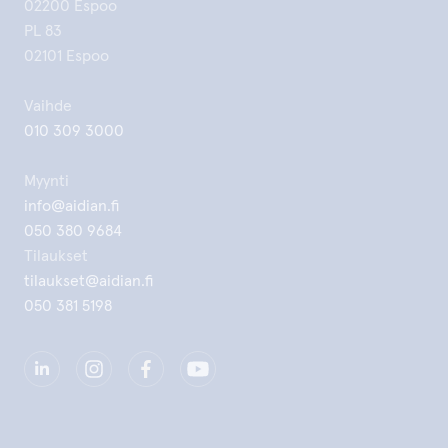
02200 Espoo
PL 83
02101 Espoo
Vaihde
010 309 3000
Myynti
info@aidian.fi
050 380 9684
Tilaukset
tilaukset@aidian.fi
050 381 5198