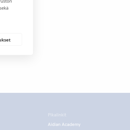
vuston
 sekä
ukset
Pikalinkit
Aidian Academy