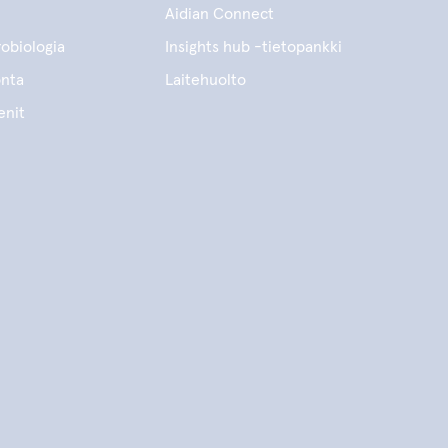
Aidian Connect
obiologia
Insights hub -tietopankki
onta
Laitehuolto
enit