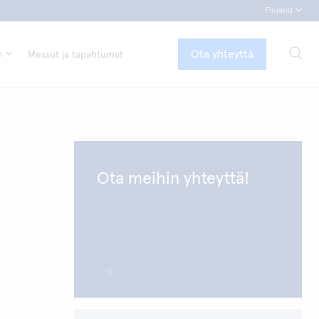
Finland
Ota yhteyttä
i
Messut ja tapahtumat
Ota meihin yhteyttä!