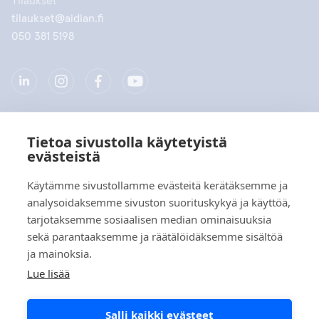
Tilaukset
tilaukset@aidian.fi
050 381 5198
Tietoa sivustolla käytetyistä
Yritys
evästeistä
Tuotteet
Käytämme sivustollamme evästeitä kerätäksemme ja
analysoidaksemme sivuston suorituskykyä ja käyttöä,
Pikalinkit
tarjotaksemme sosiaalisen median ominaisuuksia
sekä parantaaksemme ja räätälöidäksemme sisältöä
ja mainoksia.
Tietosuoja
Lue lisää
Tietosuojaselosteet
Salli kaikki evästeet
Evästekäytäntö