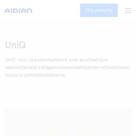
Ota yhteyttä
UniQ
UniQ -luu- ja kudosmarkkerit ovat ainutlaatuisia
seerumitestejä kollageeniaineenvaihdunnan mittaamiseksi
luussa ja pehmytkudoksessa.