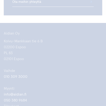
Ota meihin yhteyttä
Aidian Oy
Koivu-Mankkaan tie 6 B
02200 Espoo
PL 83
02101 Espoo
Vaihde
010 309 3000
Myynti
info@aidian.fi
050 380 9684