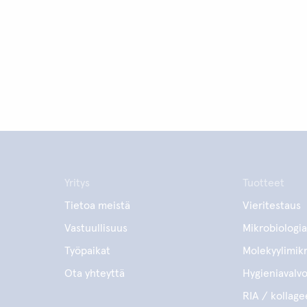
Yritys
Tuotteet
Tietoa meistä
Vieritestaus
Vastuullisuus
Mikrobiologia
Työpaikat
Molekyylimikr
Ota yhteyttä
Hygieniavalv
RIA / kollage