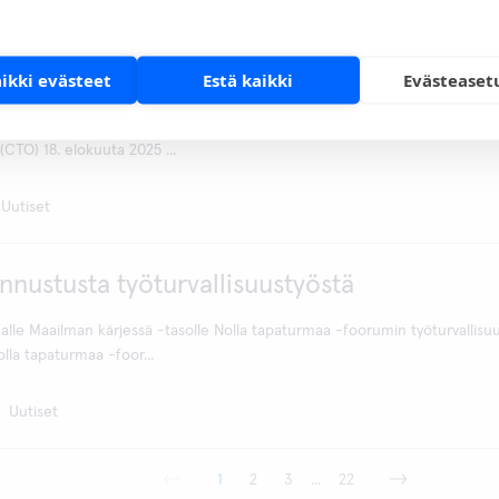
ttaa Tarja Hirvensalon tervetulleeksi uudeks
ohtajakseen (CTO)
aikki evästeet
Estä kaikki
Evästeaset
eillä on ilo ilmoittaa, että Tarja Hirvensalo on aloittanut Aidianin uuten
(CTO) 18. elokuuta 2025 ...
Uutiset
unnustusta työturvallisuustyöstä
malle Maailman kärjessä -tasolle Nolla tapaturmaa -foorumin työturvallis
lla tapaturmaa -foor...
Uutiset
1
2
3
...
22