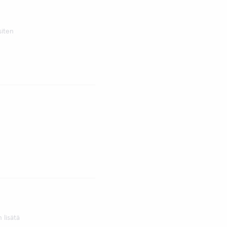
siten
 lisätä