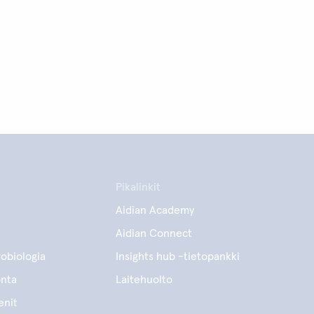
Pikalinkit
Aidian Academy
Aidian Connect
obiologia
Insights hub -tietopankki
onta
Laitehuolto
enit