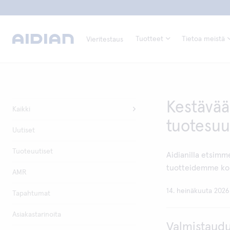
Tuotteet
Tietoa meistä
Vieritestaus
Kestävää
Kaikki
tuotesuu
Uutiset
Tuoteuutiset
Aidianilla etsimm
tuotteidemme kor
AMR
14. heinäkuuta 2026
Tapahtumat
Asiakastarinoita
Valmistaudu