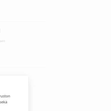
!
ksen
:lle on
vuston
 sekä