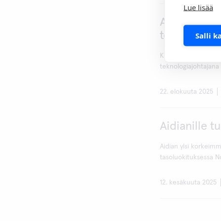
Lue lisää
Aidian toivo
teknologiaj
Salli k
Kuva: Jassu DammertM
teknologiajohtajana 
22. elokuuta 2025
Aidianille t
Aidian ylsi korkeim
tasoluokituksessa No
12. kesäkuuta 2025