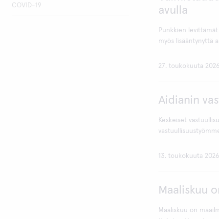
COVID-19
avulla
Punkkien levittämät
myös lisääntynyttä al
27. toukokuuta 202
Aidianin vas
Keskeiset vastuulli
vastuullisuustyömme 
13. toukokuuta 202
Maaliskuu o
Maaliskuu on maailm