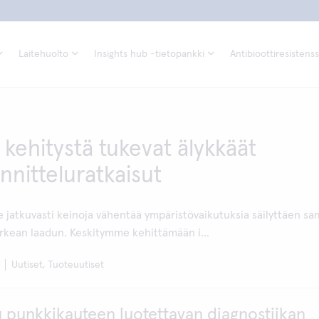
Laitehuolto
Insights hub -tietopankki
Antibioottiresistenss
 kehitystä tukevat älykkäät
nnitteluratkaisut
e jatkuvasti keinoja vähentää ympäristövaikutuksia säilyttäen sa
kean laadun. Keskitymme kehittämään i...
Uutiset, Tuoteuutiset
 punkkikauteen luotettavan diagnostiikan