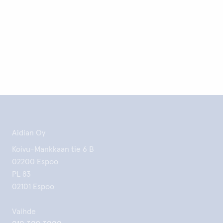
Aidian Oy
Koivu-Mankkaan tie 6 B
02200 Espoo
PL 83
02101 Espoo
Vaihde