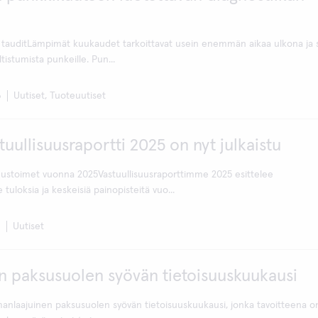
 tauditLämpimät kuukaudet tarkoittavat usein enemmän aikaa ulkona ja 
tistumista punkeille. Pun...
6
Uutiset, Tuoteuutiset
tuullisuusraportti 2025 on nyt julkaistu
suustoimet vuonna 2025Vastuullisuusraporttimme 2025 esittelee
tuloksia ja keskeisiä painopisteitä vuo...
6
Uutiset
n paksusuolen syövän tietoisuuskuukausi
anlaajuinen paksusuolen syövän tietoisuuskuukausi, jonka tavoitteena on