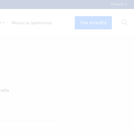
Finland
Ota yhteyttä
i
Messut ja tapahtumat
malla