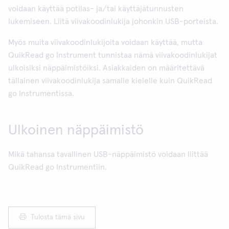
voidaan käyttää potilas- ja/tai käyttäjätunnusten
lukemiseen. Liitä viivakoodinlukija johonkin USB-porteista.
Myös muita viivakoodinlukijoita voidaan käyttää, mutta
QuikRead go Instrument tunnistaa nämä viivakoodinlukijat
ulkoisiksi näppäimistöiksi. Asiakkaiden on määritettävä
tällainen viivakoodinlukija samalle kielelle kuin QuikRead
go Instrumentissa.
Ulkoinen näppäimistö
Mikä tahansa tavallinen USB-näppäimistö voidaan liittää
QuikRead go Instrumentiin.
Tulosta tämä sivu