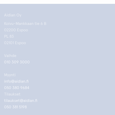
Aidian Oy
Koivu-Mankkaan tie 6 B
02200 Espoo
PL 83
02101 Espoo
Vaihde
010 309 3000
Myynti
info@aidian.fi
050 380 9684
Tilaukset
tilaukset@aidian.fi
050 381 5198