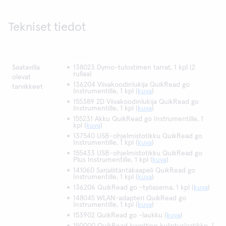
Tekniset tiedot
Saatavilla
138023 Dymo-tulostimen tarrat, 1 kpl (2
rullaa)
olevat
136204 Viivakoodinlukija QuikRead go
tarvikkeet
Instrumentille, 1 kpl (
kuva
)
155389 2D Viivakoodinlukija QuikRead go
Instrumentille, 1 kpl (
kuva
)
155231 Akku QuikRead go Instrumentille, 1
kpl (
kuva
)
137540 USB-ohjelmistotikku QuikRead go
Instrumentille, 1 kpl (
kuva
)
155433 USB-ohjelmistotikku QuikRead go
Plus Instrumentille, 1 kpl (
kuva
)
141060 Sarjaliitäntäkaapeli QuikRead go
Instrumentille, 1 kpl (
kuva
)
136206 QuikRead go -työasema, 1 kpl (
kuva
)
148045 WLAN-adapteri QuikRead go
Instrumentille, 1 kpl (
kuva
)
153902 QuikRead go -laukku (
kuva
)