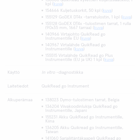
150000 QuikRead kyvettien kuljetuslaatikko, 1
kpl (
kuva
)
154666 Kuljetuskorkit, 50 kpl (
kuva
)
155129 GoDEX DT4x -tarratulostin, 1 kpl (
kuva
)
155128 GoDEX DT4x -tulostimen tarrat, 1 rulla
(90x35 mm, 1667 tarraa) (
kuva
)
140966 Virtajohto QuikRead go
Instrumentille EU (
kuva
)
140967 Virtalähde QuikRead go
Instrumentille (
kuva
)
155515 Virtalähde QuikRead go Plus
Instrumentille (EU ja UK) 1 kpl (
kuva
)
Käyttö
In vitro
-diagnostiikka
Laitetiedot
QuikRead go Instrument
Alkuperämaa
138023 Dymo-tulostimen tarrat, Belgia
136204 Viivakoodinlukija QuikRead go
Instrumentille, Japani
155231 Akku QuikRead go Instrumentille,
Kiina
136205 Akku Quikread go Instrumentille,
Taiwan
141060 Sarjaliitäntäkaapeli QuikRead go