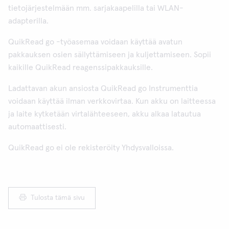
tietojärjestelmään mm. sarjakaapelilla tai WLAN-
adapterilla.
QuikRead go -työasemaa voidaan käyttää avatun
pakkauksen osien säilyttämiseen ja kuljettamiseen. Sopii
kaikille QuikRead reagenssipakkauksille.
Ladattavan akun ansiosta QuikRead go Instrumenttia
voidaan käyttää ilman verkkovirtaa. Kun akku on laitteessa
ja laite kytketään virtalähteeseen, akku alkaa latautua
automaattisesti.
QuikRead go ei ole rekisteröity Yhdysvalloissa.
Tulosta tämä sivu