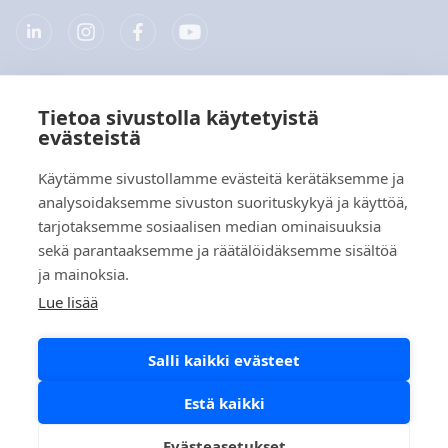
Tietoa sivustolla käytetyistä
Yritys
evästeistä
Tuotteet
Käytämme sivustollamme evästeitä kerätäksemme ja
analysoidaksemme sivuston suorituskykyä ja käyttöä,
Pikalinkit
tarjotaksemme sosiaalisen median ominaisuuksia
sekä parantaaksemme ja räätälöidäksemme sisältöä
ja mainoksia.
Tietosuoja
Lue lisää
Tietosuojaselosteet
Salli kaikki evästeet
Evästekäytäntö
Sosiaalisen median käytäntö
Estä kaikki
Evästeasetukset