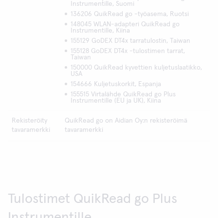
Instrumentille, Suomi
136206 QuikRead go -työasema, Ruotsi
148045 WLAN-adapteri QuikRead go
Instrumentille, Kiina
155129 GoDEX DT4x tarratulostin, Taiwan
155128 GoDEX DT4x -tulostimen tarrat,
Taiwan
150000 QuikRead kyvettien kuljetuslaatikko,
USA
154666 Kuljetuskorkit, Espanja
155515 Virtalähde QuikRead go Plus
Instrumentille (EU ja UK), Kiina
Rekisteröity
QuikRead go on Aidian Oy:n rekisteröimä
tavaramerkki
tavaramerkki
Tulostimet QuikRead go Plus
Instrumentille