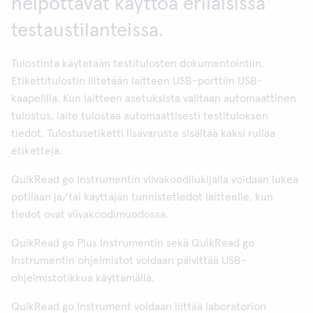
helpottavat käyttöä erilaisissa
testaustilanteissa.
Tulostinta käytetään testitulosten dokumentointiin.
Etikettitulostin liitetään laitteen USB-porttiin USB-
kaapelilla. Kun laitteen asetuksista valitaan automaattinen
tulostus, laite tulostaa automaattisesti testituloksen
tiedot. Tulostusetiketti lisävaruste sisältää kaksi rullaa
etikettejä.
QuikRead go Instrumentin viivakoodilukijalla voidaan lukea
potilaan ja/tai käyttäjän tunnistetiedot laitteelle, kun
tiedot ovat viivakoodimuodossa.
QuikRead go Plus Instrumentin sekä QuikRead go
Instrumentin ohjelmistot voidaan päivittää USB-
ohjelmistotikkua käyttämällä.
QuikRead go Instrument voidaan liittää laboratorion