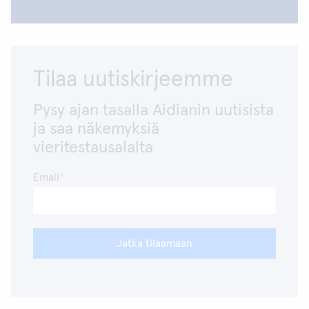
LOPPU
Jos merkkejä ei lueta kirjoitettaessa, valitse
laboratoriossasi käytössä oleva(t) viivakoodi (t)
Tilaa uutiskirjeemme
suorittamalla samat toimenpiteet kuin kielen
valinnassa.
Pysy ajan tasalla Aidianin uutisista
ja saa näkemyksiä
Opticon Universal Menu Book
vieritestausalalta
Email
Jatka tilaamaan