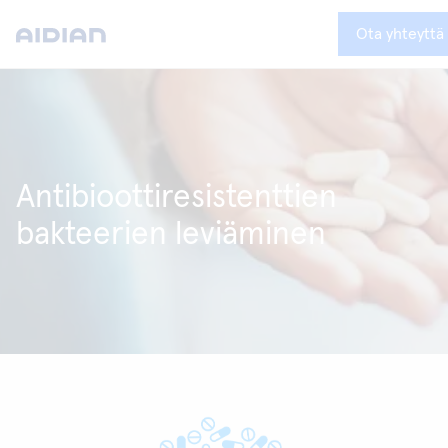
Ota yhteyttä
Antibioottiresistenttien
bakteerien leviäminen