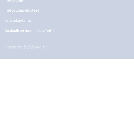
Tietosuoja
Tietosuojaselosteet
Evästekäytäntö
Sosiaalisen median käytäntö
Copyright © 2026 Aidian