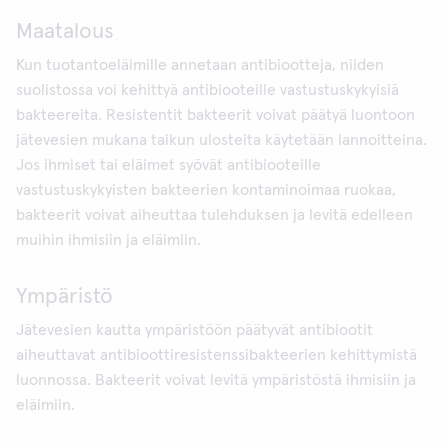
Maatalous
Kun tuotantoeläimille annetaan antibiootteja, niiden
suolistossa voi kehittyä antibiooteille vastustuskykyisiä
bakteereita. Resistentit bakteerit voivat päätyä luontoon
jätevesien mukana taikun ulosteita käytetään lannoitteina.
Jos ihmiset tai eläimet syövät antibiooteille
vastustuskykyisten bakteerien kontaminoimaa ruokaa,
bakteerit voivat aiheuttaa tulehduksen ja levitä edelleen
muihin ihmisiin ja eläimiin.
Ympäristö
Jätevesien kautta ympäristöön päätyvät antibiootit
aiheuttavat antibioottiresistenssibakteerien kehittymistä
luonnossa. Bakteerit voivat levitä ympäristöstä ihmisiin ja
eläimiin.