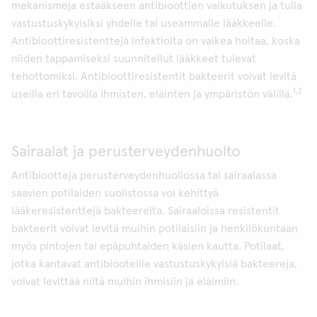
mekanismeja estääkseen antibioottien vaikutuksen ja tulla
vastustuskykyisiksi yhdelle tai useammalle lääkkeelle.
Antibioottiresistenttejä infektioita on vaikea hoitaa, koska
niiden tappamiseksi suunnitellut lääkkeet tulevat
tehottomiksi. Antibioottiresistentit bakteerit voivat levitä
1,2
useilla eri tavoilla ihmisten, eläinten ja ympäristön välillä.
Sairaalat ja perusterveydenhuolto
Antibiootteja perusterveydenhuollossa tai sairaalassa
saavien potilaiden suolistossa voi kehittyä
lääkeresistenttejä bakteereita. Sairaaloissa resistentit
bakteerit voivat levitä muihin potilaisiin ja henkilökuntaan
myös pintojen tai epäpuhtaiden käsien kautta. Potilaat,
jotka kantavat antibiooteille vastustuskykyisiä bakteereja,
voivat levittää niitä muihin ihmisiin ja eläimiin.