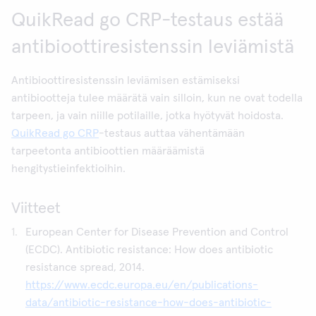
QuikRead go CRP-testaus estää
antibioottiresistenssin leviämistä
Antibioottiresistenssin leviämisen estämiseksi
antibiootteja tulee määrätä vain silloin, kun ne ovat todella
tarpeen, ja vain niille potilaille, jotka hyötyvät hoidosta.
QuikRead go CRP
-testaus auttaa vähentämään
tarpeetonta antibioottien määräämistä
hengitystieinfektioihin.
Viitteet
European Center for Disease Prevention and Control
(ECDC). Antibiotic resistance: How does antibiotic
resistance spread, 2014.
https://www.ecdc.europa.eu/en/publications-
data/antibiotic-resistance-how-does-antibiotic-