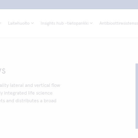
Laitehuolto
Insights hub -tietopankki
Antibioottiresistenss
ys
ty lateral and vertical flow
ly integrated life science
s and distributes a broad