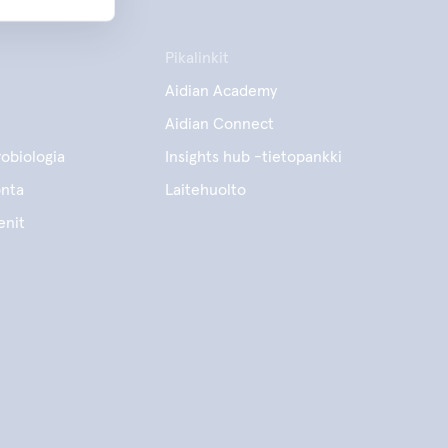
Pikalinkit
Aidian Academy
Aidian Connect
obiologia
Insights hub -tietopankki
onta
Laitehuolto
enit