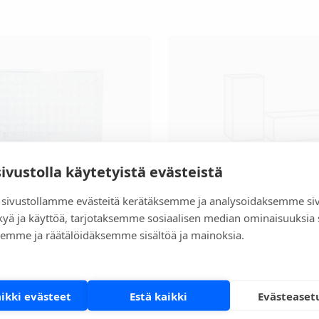
sivustolla käytetyistä evästeistä
sivustollamme evästeitä kerätäksemme ja analysoidaksemme si
n Premier®
Meridian Merifluor
kyä ja käyttöä, tarjotaksemme sosiaalisen median ominaisuuksia
Mikrobiologia
emme ja räätälöidäksemme sisältöä ja mainoksia.
aikki evästeet
Estä kaikki
Evästeaset