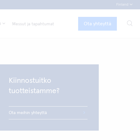
Finland
Ota yhteyttä
i
Messut ja tapahtumat
Kiinnostuitko
tuotteistamme?
Ota meihin yhteyttä