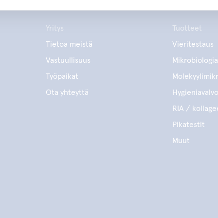
Yritys
Tuotteet
Tietoa meistä
Vieritestaus
Vastuullisuus
Mikrobiologia
Työpaikat
Molekyylimikr
Ota yhteyttä
Hygieniavalv
RIA / kollage
Pikatestit
Muut