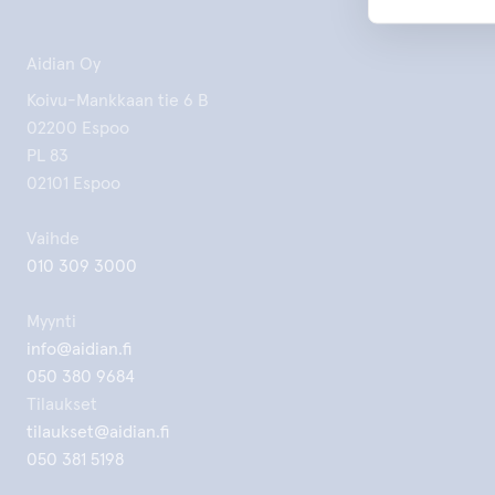
Aidian Oy
Koivu-Mankkaan tie 6 B
02200 Espoo
PL 83
02101 Espoo
Vaihde
010 309 3000
Myynti
info@aidian.fi
050 380 9684
Tilaukset
tilaukset@aidian.fi
050 381 5198