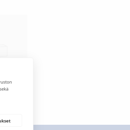
vuston
®
 sekä
ukset