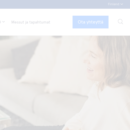
Finland
Ota yhteyttä
i
Messut ja tapahtumat