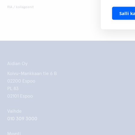
RIA / kollageenit
Salli k
Aidian Oy
Koivu-Mankkaan tie 6 B
02200 Espoo
PL 83
02101 Espoo
Vaihde
010 309 3000
Myynti