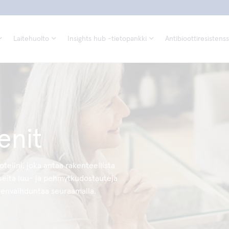
Laitehuolto
Insights hub -tietopankki
Antibioottiresistenss
enit
eiini, joka antaa rakenteellista
e. Useita luu- ja pehmytkudostauteja
neenvaihduntaa seuraamalla.