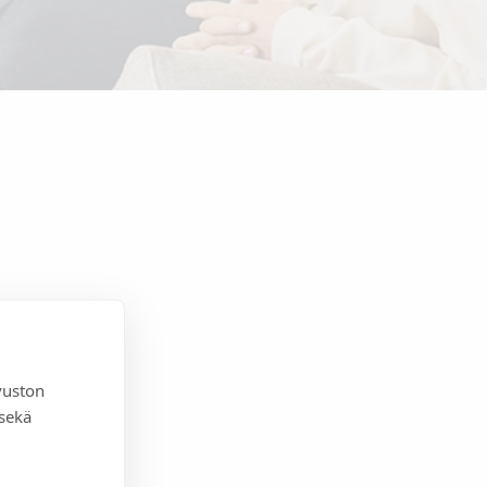
vuston
 sekä