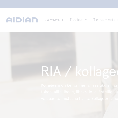
Tuotteet
Tietoa meistä
Vieritestaus
RIA / kollage
Kollageeni on kehomme runsaslukuisin prot
tukea luille, iholle, lihaksille ja jänteill
voidaan tunnistaa ja hallita kollageeniai