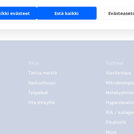
aikki evästeet
Estä kaikki
Evästeaset
Yritys
Tuotteet
Tietoa meistä
Vieritestaus
Vastuullisuus
Mikrobiologia
Työpaikat
Molekyylimikr
Ota yhteyttä
Hygieniavalv
RIA / kollage
Pikatestit
Muut