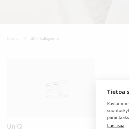
Etusivu
RIA / kollageenit
Tietoa 
Käytämme 
suoritusky
parantaaks
Lue lisää
UniQ