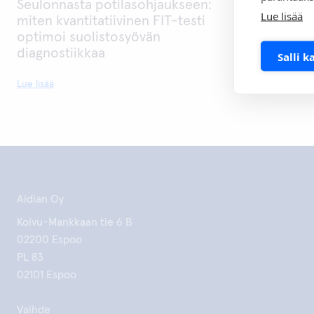
Seulonnasta potilasohjaukseen:
Lue lisää
miten kvantitatiivinen FIT-testi
optimoi suolistosyövän
diagnostiikkaa
Salli k
Lue lisää
Aidian Oy
Koivu-Mankkaan tie 6 B
02200 Espoo
PL 83
02101 Espoo
Vaihde