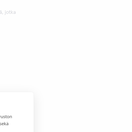
ä, jotka
vuston
 sekä