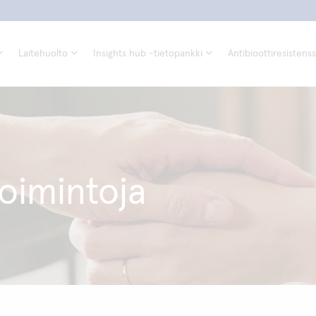
Laitehuolto
Insights hub -tietopankki
Antibioottiresistenss
poimintoja