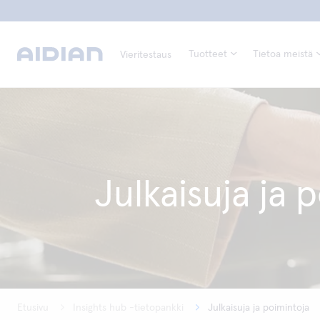
Tuotteet
Tietoa meistä
Vieritestaus
Julkaisuja ja 
Etusivu
Insights hub -tietopankki
Julkaisuja ja poimintoja