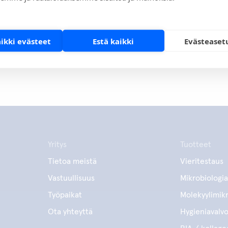
aikki evästeet
Estä kaikki
Evästeaset
Yritys
Tuotteet
Tietoa meistä
Vieritestaus
Vastuullisuus
Mikrobiologia
Työpaikat
Molekyylimikr
Ota yhteyttä
Hygieniavalv