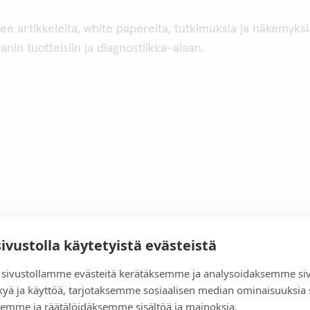
lee artikkeleita, white papereita, tutkimuksia ja näkemyksi
dianin tuotteisiin ja diagnostiikka-alaan.
sivustolla käytetyistä evästeistä
sivustollamme evästeitä kerätäksemme ja analysoidaksemme si
kyä ja käyttöä, tarjotaksemme sosiaalisen median ominaisuuksia
emme ja räätälöidäksemme sisältöä ja mainoksia.