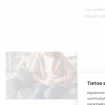
Osio esitte
liittyvät Ai
Tietoa 
Käytämme 
suoritusky
parantaaks