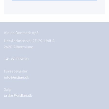
Aidian Denmark ApS
Herstedøstervej 27-29, Unit A,
2620 Albertslund
+45 8610 3020
Forespørgsler
info@aidian.dk
Salg
order@aidian.dk