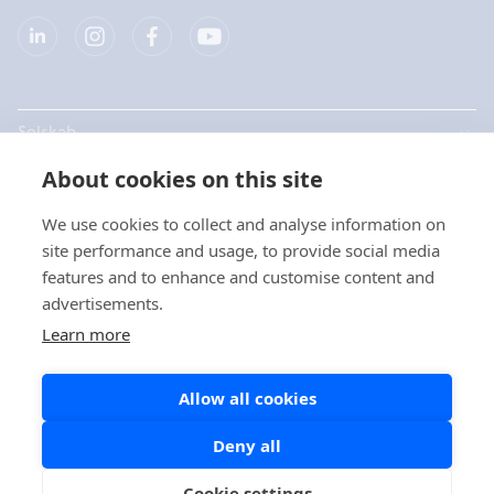
Selskab
About cookies on this site
Produkter
We use cookies to collect and analyse information on
Hurtige links
site performance and usage, to provide social media
features and to enhance and customise content and
advertisements.
Data beskyttelse
Learn more
Privatlivspolitikker
Allow all cookies
Cookie politik
Sociale medier politik
Deny all
Cookie settings