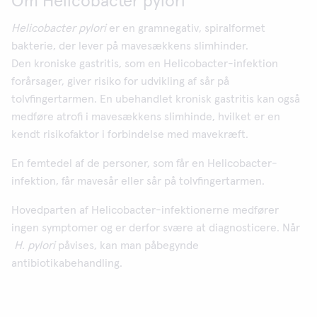
Om Helicobacter pylori
Helicobacter pylori
er en gramnegativ, spiralformet
bakterie, der lever på mavesækkens slimhinder.
Den kroniske gastritis, som en Helicobacter-infektion
forårsager, giver risiko for udvikling af sår på
tolvfingertarmen. En ubehandlet kronisk gastritis kan også
medføre atrofi i mavesækkens slimhinde, hvilket er en
kendt risikofaktor i forbindelse med mavekræft.
En femtedel af de personer, som får en Helicobacter-
infektion, får mavesår eller sår på tolvfingertarmen.
Hovedparten af Helicobacter-infektionerne medfører
ingen symptomer og er derfor svære at diagnosticere. Når
H. pylori
påvises, kan man påbegynde
antibiotikabehandling.