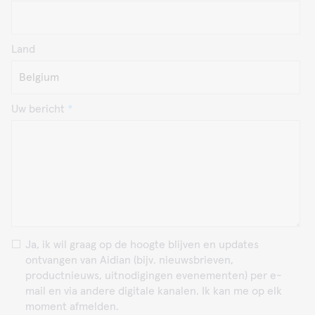
gevorderde adenomen, en de resultaten moeten
altijd worden geïnterpreteerd in combinatie met
symptomen en andere klinische bevindingen.
Land
Patiënten met aanhoudende, zorgwekkende of
hoogrisicosymptomen kunnen nog steeds verdere
beoordeling nodig hebben, zelfs als het FIT-
resultaat negatief is.
Uw bericht
Ja, ik wil graag op de hoogte blijven en updates
ontvangen van Aidian (bijv. nieuwsbrieven,
productnieuws, uitnodigingen evenementen) per e-
mail en via andere digitale kanalen. Ik kan me op elk
moment afmelden.