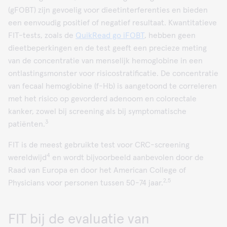
(gFOBT) zijn gevoelig voor dieetinterferenties en bieden
een eenvoudig positief of negatief resultaat. Kwantitatieve
FIT-tests, zoals de
QuikRead go iFOBT
, hebben geen
dieetbeperkingen en de test geeft een precieze meting
van de concentratie van menselijk hemoglobine in een
ontlastingsmonster voor risicostratificatie. De concentratie
van fecaal hemoglobine (f-Hb) is aangetoond te correleren
met het risico op gevorderd adenoom en colorectale
kanker, zowel bij screening als bij symptomatische
3
patiënten.
FIT is de meest gebruikte test voor CRC-screening
4
wereldwijd
en wordt bijvoorbeeld aanbevolen door de
Raad van Europa en door het American College of
2,5
Physicians voor personen tussen 50-74 jaar.
FIT bij de evaluatie van