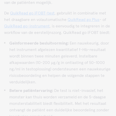
van de patiënten mogelijk.
De
QuikRead go iFOBT-test
, gebruikt in combinatie met
het draagbare en volautomatische
QuikRead go Plus
- of
QuikRead go-instrument
, is eenvoudig te integreren in de
workflow van de eerstelijnszorg. QuikRead go iFOBT biedt:
Geïnformeerde besluitvorming:
Een nauwkeurig, door
het instrument afgelezen kwantitatief f-Hb-resultaat
wordt binnen twee minuten geleverd. Instelbare
afkapwaarden (10-200 µg/g in ontlasting of 50-1000
ng/ml in testoplossing) ondersteunen een nauwkeurige
risicobeoordeling en helpen de volgende stappen te
verduidelijken.
Betere patiëntervaring:
De test is niet-invasief, het
monster kan thuis worden verzameld en de 5-daagse
monsterstabiliteit biedt flexibiliteit. Met het resultaat
ontvangt de patiënt een duidelijke beoordeling zonder