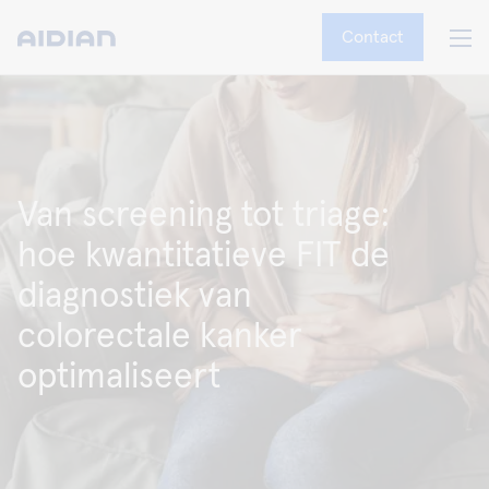
Contact
Van screening tot triage:
hoe kwantitatieve FIT de
diagnostiek van
colorectale kanker
optimaliseert