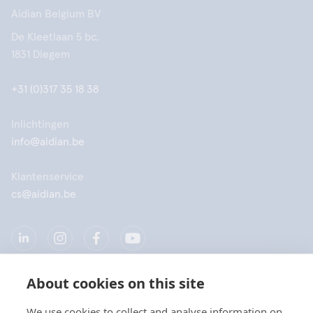
Aidian Belgium BV
De Kleetlaan 5 bc,
1831 Diegem
+31 (0)317 35 18 38
Inlichtingen
info@aidian.be
Klantenservice
cs@aidian.be
About cookies on this site
Bedrijf
We use cookies to collect and analyse information on