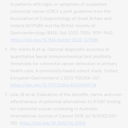
in patients with signs or symptoms of suspected
colorectal cancer (CRC): a joint guideline from the
Association of Coloproctology of Great Britain and
Ireland (ACPGBI) and the British Society of
Gastroenterology (BSG). Gut 2022; 71(10): 1939–1962.
https://doi.org/10.1136/gutjnl-2022-327985
Pin-Vieito N et al. Optimal diagnostic accuracy of
quantitative faecal immunochemical test positivity
thresholds for colorectal cancer detection in primary
health care: A community‐based cohort study. United
European Gastroenterol J 2021; 9(2):256–267.
https://doi.org/10.1177/2050640620949714
Lew JB et al. Evaluation of the benefits, harms and cost-
effectiveness of potential alternatives to iFOBT testing
for colorectal cancer screening in Australia.
International Journal of Cancer 2018 Jul 15;143(2):269-
282.
https://doi.org/10.1002/ijc.31314