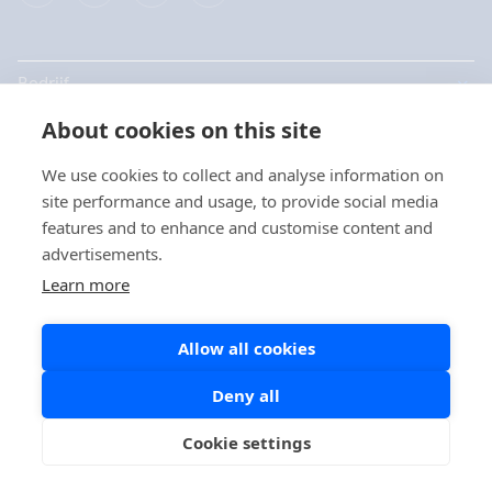
Bedrijf
About cookies on this site
Producten
We use cookies to collect and analyse information on
Snelkoppelingen
site performance and usage, to provide social media
Kies uw taal / Choisissez
features and to enhance and customise content and
votre langue
advertisements.
Privacy
Learn more
Privacyverklaringen
Nederlands
Allow all cookies
Cookie beleid
Social Media beleid
Deny all
Français
Cookie settings
Copyright © 2026 Aidian