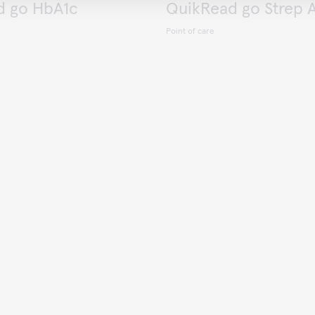
d go HbA1c
QuikRead go Strep 
Point of care