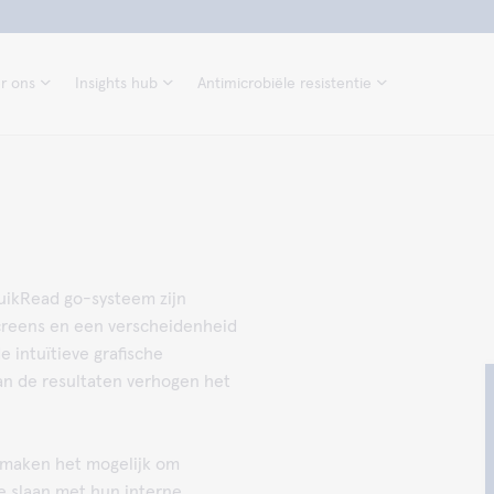
r ons
Insights hub
Antimicrobiële resistentie
uikRead go-systeem zijn
creens en een verscheidenheid
e intuïtieve grafische
an de resultaten verhogen het
 maken het mogelijk om
te slaan met hun interne