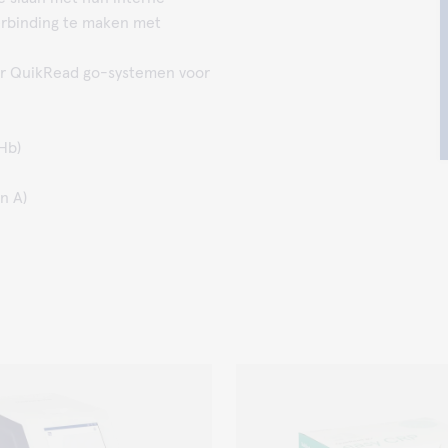
erbinding te maken met
voor QuikRead go-systemen voor
Hb)
n A)