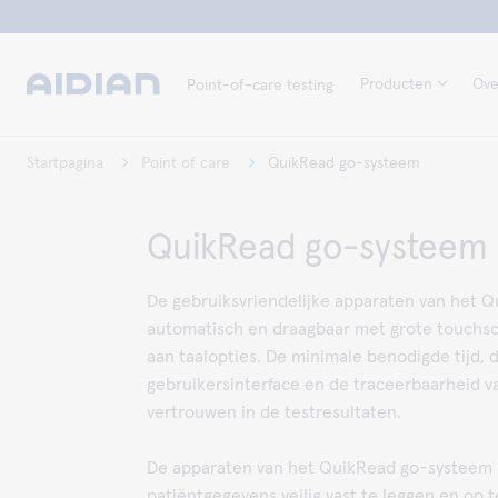
Producten
Ove
Point-of-care testing
Startpagina
Point of care
QuikRead go-systeem
QuikRead go-systeem
De gebruiksvriendelijke apparaten van het Q
automatisch en draagbaar met grote touchs
aan taalopties. De minimale benodigde tijd, d
gebruikersinterface en de traceerbaarheid v
vertrouwen in de testresultaten.
De apparaten van het QuikRead go-systeem
patiëntgegevens veilig vast te leggen en op 