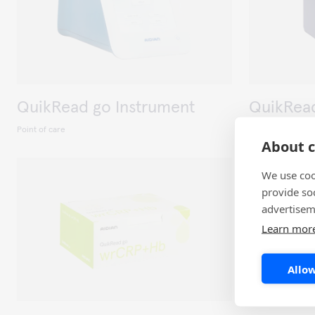
QuikRead go Instrument
QuikRead
Point of care
Point of care
About c
We use coo
provide so
advertisem
Learn mor
Allow