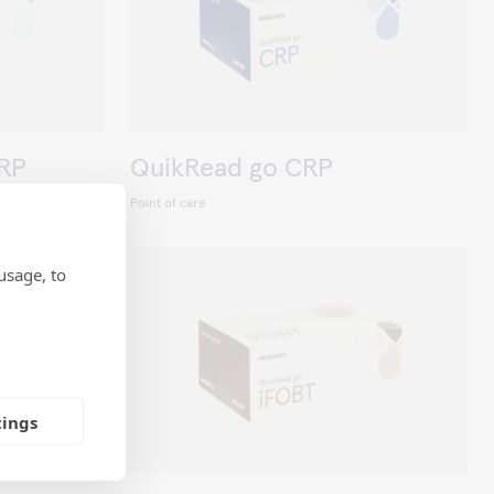
CRP
QuikRead go CRP
Point of care
usage, to
tings