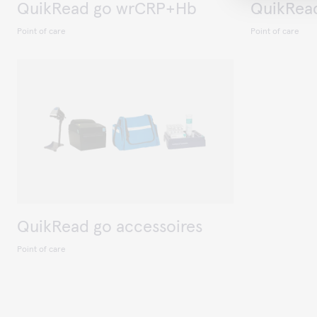
QuikRead go wrCRP+Hb
QuikRea
Point of care
Point of care
QuikRead go accessoires
Point of care