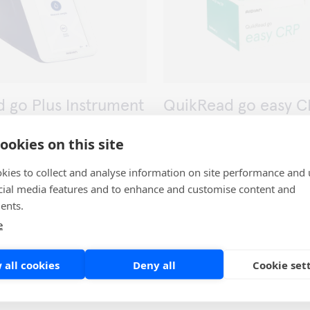
 go Plus Instrument
QuikRead go easy 
Point of care
ookies on this site
kies to collect and analyse information on site performance and 
cial media features and to enhance and customise content and
ents.
e
 all cookies
Deny all
Cookie set