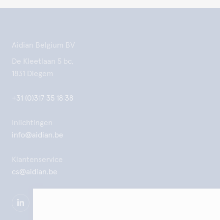
Aidian Belgium BV
De Kleetlaan 5 bc,
1831 Diegem
+31 (0)317 35 18 38
Inlichtingen
info@aidian.be
Klantenservice
cs@aidian.be