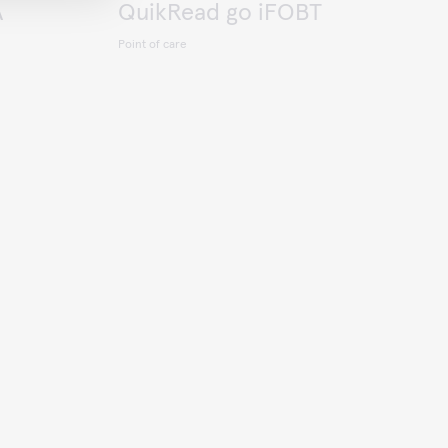
A
QuikRead go iFOBT
Point of care