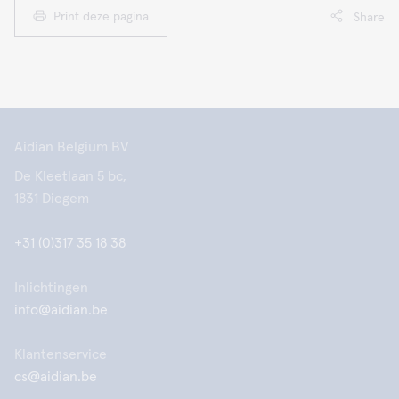
Print deze pagina
Share
Aidian Belgium BV
De Kleetlaan 5 bc,
1831 Diegem
+31 (0)317 35 18 38
Inlichtingen
info@aidian.be
Klantenservice
cs@aidian.be