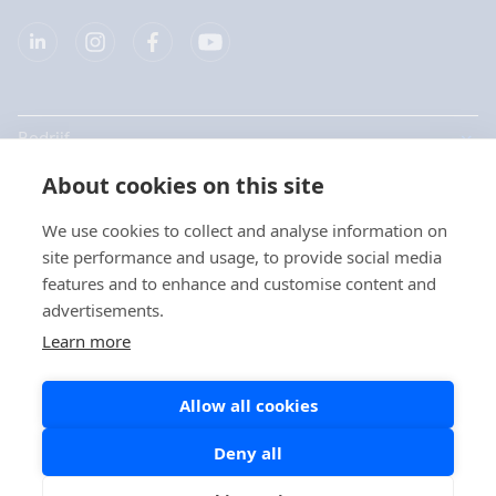
Bedrijf
About cookies on this site
Producten
We use cookies to collect and analyse information on
Snelkoppelingen
site performance and usage, to provide social media
Kies uw taal / Choisissez
features and to enhance and customise content and
votre langue
advertisements.
Privacy
Learn more
Privacyverklaringen
Nederlands
Allow all cookies
Cookie beleid
Social Media beleid
Deny all
Français