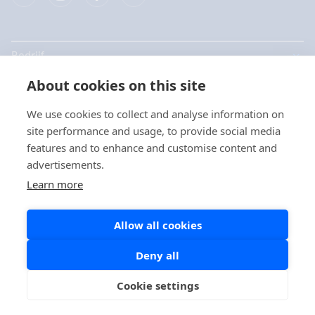
Bedrijf
About cookies on this site
Producten
We use cookies to collect and analyse information on
Snelkoppelingen
site performance and usage, to provide social media
Kies uw taal / Choisissez
features and to enhance and customise content and
votre langue
advertisements.
Privacy
Learn more
Privacyverklaringen
Nederlands
Allow all cookies
Cookie beleid
Social Media beleid
Deny all
Français
Cookie settings
Copyright © 2026 Aidian