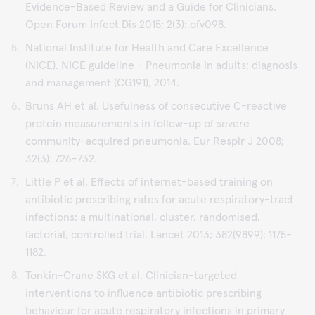
Evidence-Based Review and a Guide for Clinicians.
Open Forum Infect Dis 2015; 2(3): ofv098.
National Institute for Health and Care Excellence
(NICE). NICE guideline - Pneumonia in adults: diagnosis
and management (CG191), 2014.
Bruns AH et al. Usefulness of consecutive C-reactive
protein measurements in follow-up of severe
community-acquired pneumonia. Eur Respir J 2008;
32(3): 726-732.
Little P et al. Effects of internet-based training on
antibiotic prescribing rates for acute respiratory-tract
infections: a multinational, cluster, randomised,
factorial, controlled trial. Lancet 2013; 382(9899): 1175-
1182.
Tonkin-Crane SKG et al. Clinician-targeted
interventions to influence antibiotic prescribing
behaviour for acute respiratory infections in primary