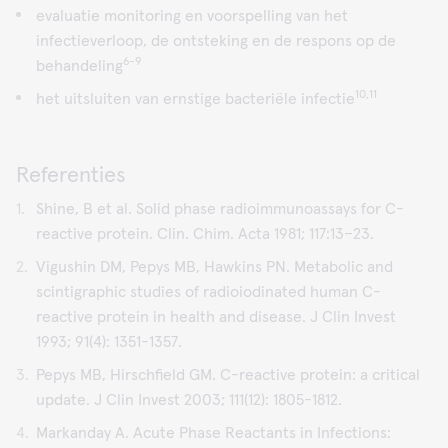
evaluatie monitoring en voorspelling van het
infectieverloop, de ontsteking en de respons op de
6-9
behandeling
10,11
het uitsluiten van ernstige bacteriële infectie
Referenties
Shine, B et al. Solid phase radioimmunoassays for C-
reactive protein. Clin. Chim. Acta 1981; 117:13–23.
Vigushin DM, Pepys MB, Hawkins PN. Metabolic and
scintigraphic studies of radioiodinated human C-
reactive protein in health and disease. J Clin Invest
1993; 91(4): 1351-1357.
Pepys MB, Hirschfield GM. C-reactive protein: a critical
update. J Clin Invest 2003; 111(12): 1805-1812.
Markanday A. Acute Phase Reactants in Infections: