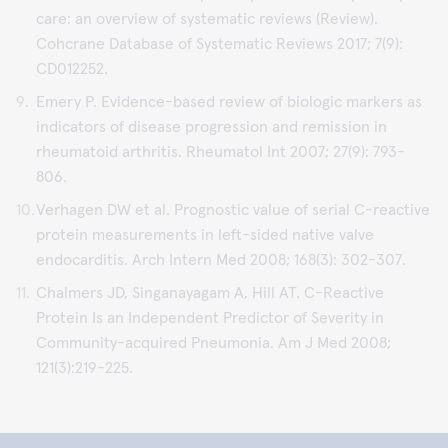
care: an overview of systematic reviews (Review).
Cohcrane Database of Systematic Reviews 2017; 7(9):
CD012252.
Emery P. Evidence-based review of biologic markers as
indicators of disease progression and remission in
rheumatoid arthritis. Rheumatol Int 2007; 27(9): 793-
806.
Verhagen DW et al. Prognostic value of serial C-reactive
protein measurements in left-sided native valve
endocarditis. Arch Intern Med 2008; 168(3): 302-307.
Chalmers JD, Singanayagam A, Hill AT. C-Reactive
Protein Is an Independent Predictor of Severity in
Community-acquired Pneumonia. Am J Med 2008;
121(3):219-225.