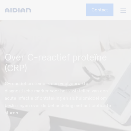
Contact
Over C-reactief proteïne
(CRP)
C-reactief proteïne is een veelgebruikte
diagnostische marker voor het vaststellen van een
acute infectie of ontsteking en als hulpmiddel om
beslissingen over de behandeling met antibiotica te
sturen.