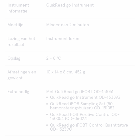
Instrument
QuikRead go Instrument
informatie
Meettijd
Minder dan 2 minuten
Lezing van het
Instrument lezen
resultaat
Opslag
2 - 8 °C
Afmetingen en
10 x 14 x 8 cm, 452 g
gewicht
Extra nodig
Met QuikRead go iFOBT OD-151051
QuikRead go Instrument OD-133893
QuikRead iFOB Sampling Set (50
bemonsteringsbuizen) OD-151052
QuikRead FOB Positive Control OD-
130054 (OD-06027)
QuikRead go iFOBT Control Quantitative
OD-152390