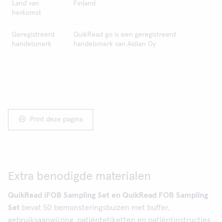
Land van
Finland
herkomst
Geregistreerd
QuikRead go is een geregistreerd
handelsmerk
handelsmerk van Aidian Oy
Print deze pagina
Extra benodigde materialen
QuikRead iFOB Sampling Set en QuikRead FOB Sampling
Set
bevat 50 bemonsteringsbuizen met buffer,
gebruiksaanwijzing, patiëntetiketten en patiëntinstructies.