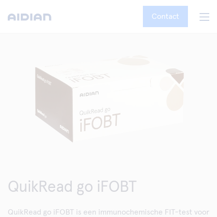
Contact
QuikRead go iFOBT
QuikRead go iFOBT is een immunochemische FIT-test voor