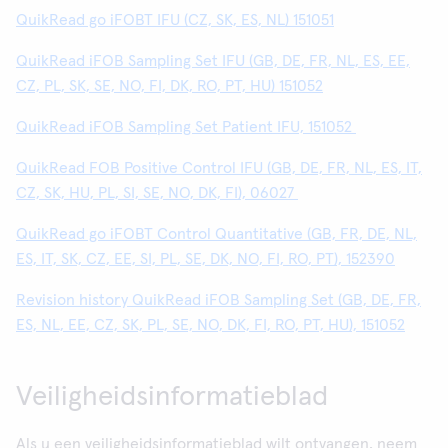
QuikRead go iFOBT IFU (CZ, SK, ES, NL) 151051
QuikRead iFOB Sampling Set IFU (GB, DE, FR, NL, ES, EE,
CZ, PL, SK, SE, NO, FI, DK, RO, PT, HU) 151052
QuikRead iFOB Sampling Set Patient IFU, 151052
QuikRead FOB Positive Control IFU (GB, DE, FR, NL, ES, IT,
CZ, SK, HU, PL, SI, SE, NO, DK, FI), 06027
QuikRead go iFOBT Control Quantitative (GB, FR, DE, NL,
ES, IT, SK, CZ, EE, SI, PL, SE, DK, NO, FI, RO, PT), 152390
Revision history QuikRead iFOB Sampling Set (GB, DE, FR,
ES, NL, EE, CZ, SK, PL, SE, NO, DK, FI, RO, PT, HU), 151052
Veiligheidsinformatieblad
Als u een veiligheidsinformatieblad wilt ontvangen, neem