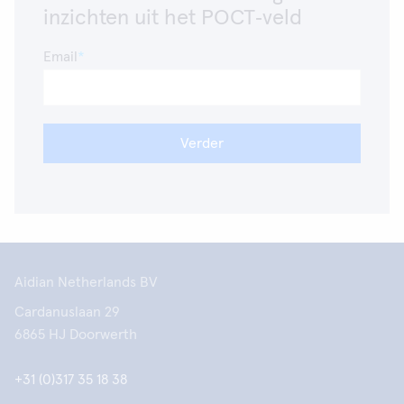
inzichten uit het POCT‑veld
Email
Verder
Aidian Netherlands BV
Cardanuslaan 29
6865 HJ Doorwerth
+31 (0)317 35 18 38