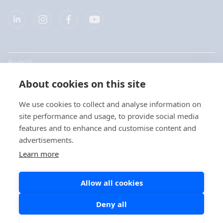
Bedrijf
About cookies on this site
Producten
We use cookies to collect and analyse information on
Snelkoppelingen
site performance and usage, to provide social media
Kies uw taal / Choisissez
features and to enhance and customise content and
votre langue
advertisements.
Privacy
Learn more
Privacyverklaringen
Nederlands
Allow all cookies
Cookie beleid
Social Media beleid
Deny all
Français