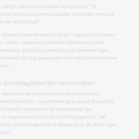
5
 echter ook infectieziekten veroorzaken.
In
 virale infecties kunnen bepaalde bacteriële infecties
6
 met antibiotica
.
n worden onderverdeeld in Gram-negatieve en Gram-
iën. Gram-negatieve bacteriën hebben een extra
aardoor antibiotica moelijker kan binnendringen.
cteriën zijn ook gevoeliger voor het ontwikkelen van
5
ntie.
e luchtweginfecties veroorzaken
 verschillende luchtweginfecties veroorzaken,
beeld faryngitis, longontsteking en acute bronchitis.
sche testen verbeteren de behandeling van
 en begeleiden het juiste antibioticagebruik. Het
odig antibioticagebruik is belangrijk in de strijd tegen
6
ntie
.