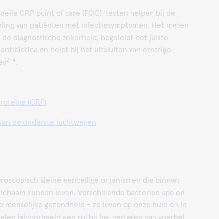
nelle CRP point of care (POC)-testen helpen bij de
eling van patiënten met infectiesymptomen. Het meten
de diagnostische zekerheid, begeleidt het juiste
antibiotica en helpt bij het uitsluiten van ernstige
2-4
es
.
proteïne (CRP)
 van de onderste luchtwegen
croscopisch kleine eencellige organismen die binnen
lichaam kunnen leven. Verschillende bacteriën spelen
 de menselijke gezondheid – ze leven op onze huid en in
elen bijvoorbeeld een rol bij het verteren van voedsel.