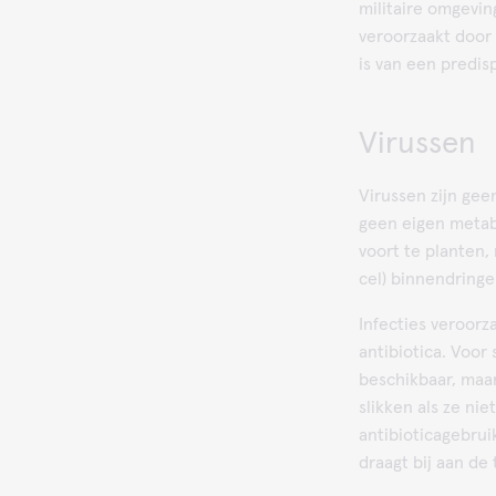
militaire omgevi
veroorzaakt door
is van een predi
Virussen
Virussen zijn geen
geen eigen meta
voort te planten,
cel) binnendring
Infecties veroor
antibiotica. Voor 
beschikbaar, maar
slikken als ze nie
antibioticagebrui
draagt bij aan de