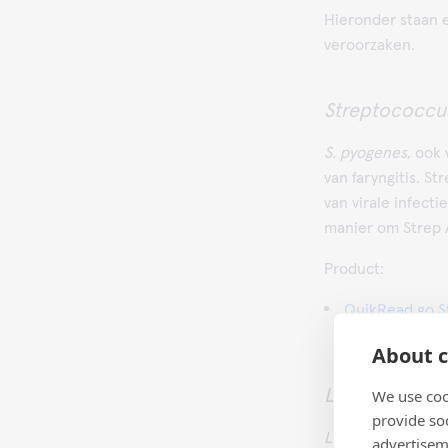
Hieronder staan 
veroorzaken.
Streptococcu
S. pyogenes
, ook
van faryngitis. S
van virale infecti
manier om Strep 
Product:
QuikRead go S
About c
We use coo
Legionella
provide so
Legionella
kan ee
advertisem