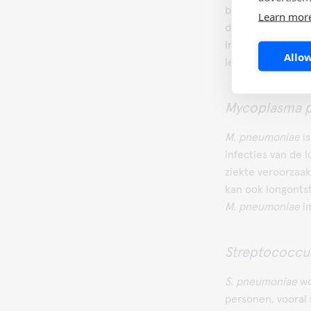
bacterie kan groe
Learn mor
druppeltjes. Min
inademen van dri
Allow
legionella-antige
Mycoplasma 
M. pneumoniae
i
infecties van de
ziekte veroorzaa
kan ook longonts
M. pneumoniae
im
Streptococcu
S. pneumoniae
wo
personen, vooral