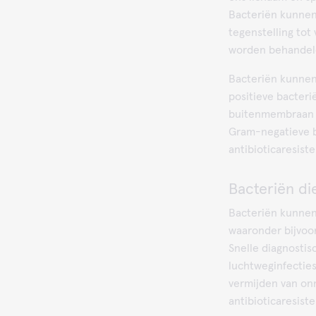
Bacteriën kunnen
tegenstelling tot
worden behandeld
Bacteriën kunne
positieve bacter
buitenmembraan w
Gram-negatieve ba
antibioticaresiste
Bacteriën di
Bacteriën kunnen
waaronder bijvoor
Snelle diagnosti
luchtweginfecties
vermijden van onn
antibioticaresiste