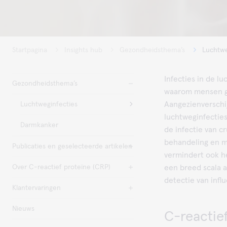
Startpagina
Insights hub
Gezondheidsthema’s
Luchtwe
Infecties in de 
Gezondheidsthema’s
waarom mensen g
Aangezienverschi
Luchtweginfecties
luchtweginfecties
Darmkanker
de infectie van cr
behandeling en mi
Publicaties en geselecteerde artikelen
vermindert ook he
Over C-reactief proteïne (CRP)
een breed scala a
detectie van inf
Klantervaringen
Nieuws
C-reactief