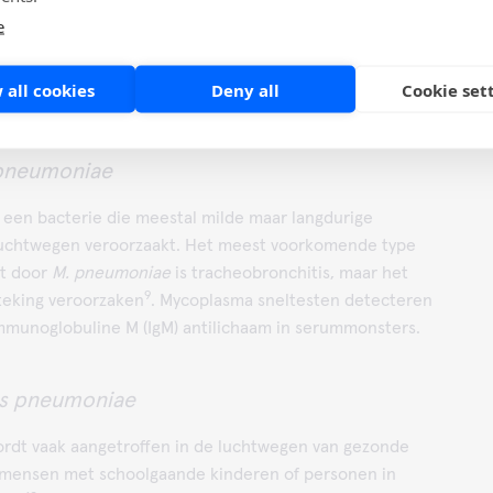
ien in zoetwatersystemen en zich verspreiden via kleine
e
der vaak kunnen mensen ook ziek worden door het
8
nkwater dat
Legionella
bevat.
Sneltesten detecteren
 all cookies
Deny all
Cookie set
nen in urinemonsters.
pneumoniae
s een bacterie die meestal milde maar langdurige
 luchtwegen veroorzaakt. Het meest voorkomende type
kt door
M. pneumoniae
is tracheobronchitis, maar het
9
teking veroorzaken
. Mycoplasma sneltesten detecteren
munoglobuline M (IgM) antilichaam in serummonsters.
s pneumoniae
rdt vaak aangetroffen in de luchtwegen van gezonde
 mensen met schoolgaande kinderen of personen in