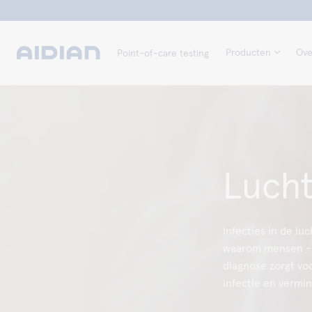
Producten
Ove
Point-of-care testing
Lucht
Infecties in de l
waarom mensen -g
diagnose zorgt vo
infectie en vermin