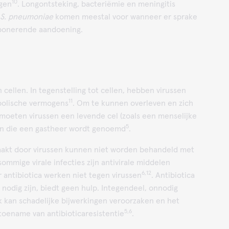
10
ngen
. Longontsteking, bacteriëmie en meningitis
S. pneumoniae
komen meestal voor wanneer er sprake
sponerende aandoening.
 cellen. In tegenstelling tot cellen, hebben virussen
11
bolische vermogens
. Om te kunnen overleven en zich
 moeten virussen een levende cel (zoals een menselijke
5
en die een gastheer wordt genoemd
.
zaakt door virussen kunnen niet worden behandeld met
sommige virale infecties zijn antivirale middelen
6,12
 antibiotica werken niet tegen virussen
. Antibiotica
t nodig zijn, biedt geen hulp. Integendeel, onnodig
k kan schadelijke bijwerkingen veroorzaken en het
5,6
 toename van antibioticaresistentie
.