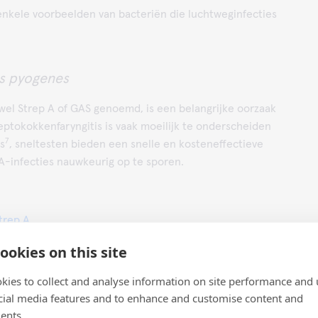
enkele voorbeelden van bacteriën die luchtweginfecties
s pyogenes
 wel Strep A of GAS genoemd, is een belangrijke oorzaak
treptokokkenfaryngitis is vaak moeilijk te onderscheiden
7
es
, sneltesten bieden een snelle en kosteneffectieve
A-infecties nauwkeurig op te sporen.
trep A
ookies on this site
kies to collect and analyse information on site performance and 
cial media features and to enhance and customise content and
n ernstige vorm van longontsteking veroorzaken. De
ents.