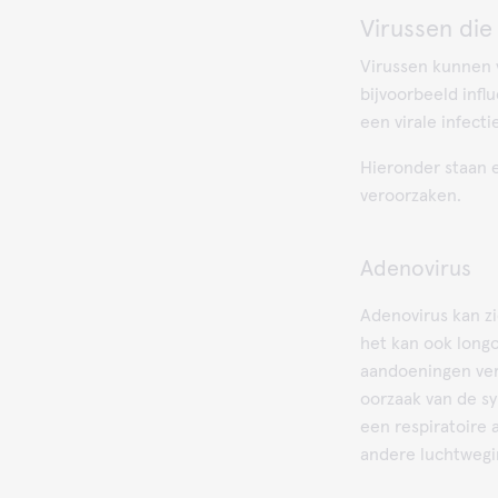
Virussen die
Virussen kunnen 
bijvoorbeeld infl
een virale infect
Hieronder staan 
veroorzaken.
Adenovirus
Adenovirus kan zi
het kan ook longo
aandoeningen ve
oorzaak van de s
een respiratoire 
andere luchtwegi