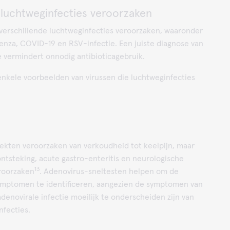
 luchtweginfecties veroorzaken
verschillende luchtweginfecties veroorzaken, waaronder
uenza, COVID-19 en RSV-infectie. Een juiste diagnose van
ie vermindert onnodig antibioticagebruik.
enkele voorbeelden van virussen die luchtweginfecties
ekten veroorzaken van verkoudheid tot keelpijn, maar
ntsteking, acute gastro-enteritis en neurologische
13
roorzaken
. Adenovirus-sneltesten helpen om de
ymptomen te identificeren, aangezien de symptomen van
adenovirale infectie moeilijk te onderscheiden zijn van
nfecties.