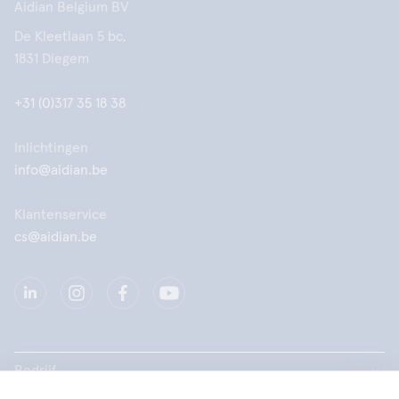
Aidian Belgium BV
De Kleetlaan 5 bc,
1831 Diegem
+31 (0)317 35 18 38
Inlichtingen
info@aidian.be
Klantenservice
cs@aidian.be
Bedrijf