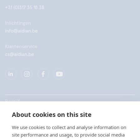
+31 (0)317 35 18 38
Inlichtingen
info@aidian.be
Klantenservice
cs@aidian.be
Bedrijf
About cookies on this site
Producten
We use cookies to collect and analyse information on
Snelkoppelingen
site performance and usage, to provide social media