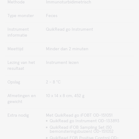
Methode
Immunoturbidimetrisch
Type monster
Feces
Instrument
QuikRead go Instrument
informatie
Meettijd
Minder dan 2 minuten
Lezing van het
Instrument lezen
resultaat
Opslag
2 - 8 °C
Afmetingen en
10 x 14 x 8 cm, 452 g
gewicht
Extra nodig
Met QuikRead go iFOBT OD-151051
QuikRead go Instrument OD-133893
QuikRead iFOB Sampling Set (50
bemonsteringsbuizen) OD-151052
QuikRead FOB Positive Control OD-