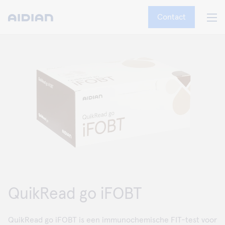
Contact
QuikRead go iFOBT
QuikRead go iFOBT is een immunochemische FIT-test voor