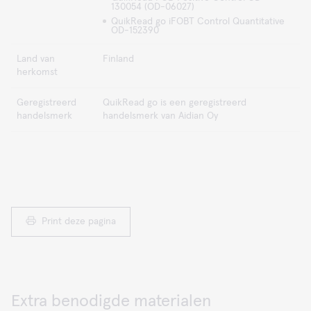
130054 (OD-06027)
QuikRead go iFOBT Control Quantitative
OD-152390
Land van
Finland
herkomst
Geregistreerd
QuikRead go is een geregistreerd
handelsmerk
handelsmerk van Aidian Oy
Print deze pagina
Extra benodigde materialen