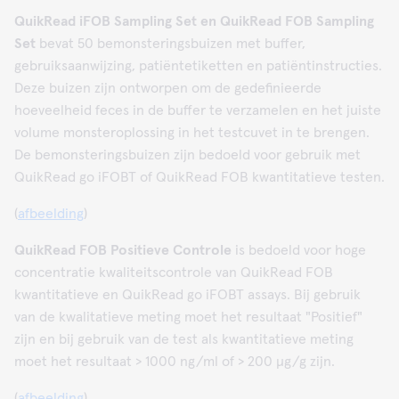
QuikRead iFOB Sampling Set en QuikRead FOB Sampling
Set
bevat 50 bemonsteringsbuizen met buffer,
gebruiksaanwijzing, patiëntetiketten en patiëntinstructies.
Deze buizen zijn ontworpen om de gedefinieerde
hoeveelheid feces in de buffer te verzamelen en het juiste
volume monsteroplossing in het testcuvet in te brengen.
De bemonsteringsbuizen zijn bedoeld voor gebruik met
QuikRead go iFOBT of QuikRead FOB kwantitatieve testen.
(
afbeelding
)
QuikRead FOB Positieve Controle
is bedoeld voor hoge
concentratie kwaliteitscontrole van QuikRead FOB
kwantitatieve en QuikRead go iFOBT assays. Bij gebruik
van de kwalitatieve meting moet het resultaat "Positief"
zijn en bij gebruik van de test als kwantitatieve meting
moet het resultaat > 1000 ng/ml of > 200 µg/g zijn.
(
afbeelding
)