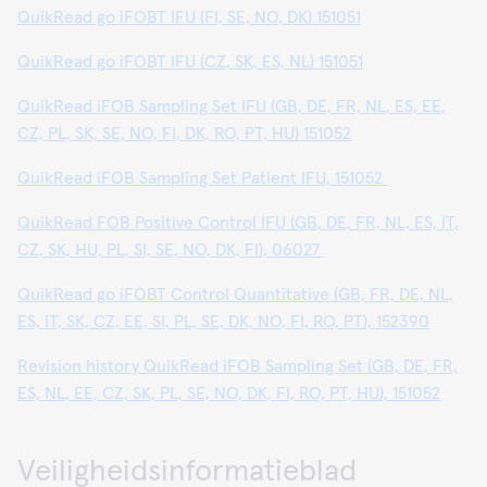
QuikRead go iFOBT IFU (FI, SE, NO, DK) 151051
QuikRead go iFOBT IFU (CZ, SK, ES, NL) 151051
QuikRead iFOB Sampling Set IFU (GB, DE, FR, NL, ES, EE,
CZ, PL, SK, SE, NO, FI, DK, RO, PT, HU) 151052
QuikRead iFOB Sampling Set Patient IFU, 151052
QuikRead FOB Positive Control IFU (GB, DE, FR, NL, ES, IT,
CZ, SK, HU, PL, SI, SE, NO, DK, FI), 06027
QuikRead go iFOBT Control Quantitative (GB, FR, DE, NL,
ES, IT, SK, CZ, EE, SI, PL, SE, DK, NO, FI, RO, PT), 152390
Revision history QuikRead iFOB Sampling Set (GB, DE, FR,
ES, NL, EE, CZ, SK, PL, SE, NO, DK, FI, RO, PT, HU), 151052
Veiligheidsinformatieblad