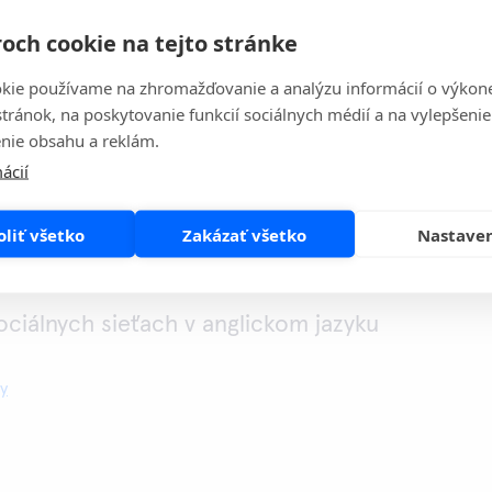
och cookie na tejto stránke
ie zodpovednosti
kie používame na zhromažďovanie a analýzu informácií o výkon
stránok, na poskytovanie funkcií sociálnych médií a na vylepšenie
dá za komentáre vložené externými prispievateľmi na
nie obsahu a reklám.
oločnosti, ani za iné akcie, závery alebo škody (priame
ácií
zniknuté na základe vyššie uvedeného. Profily
an môžu obsahovať odkazy na externé webové stránky.
oliť všetko
Zakázať všetko
Nastave
odpovednosť za obsah zverejnený na týchto stránkach
mi.
sociálnych sieťach v anglickom jazyku
cy