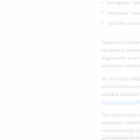
Instagram - @a
Facebook: fac
YouTube: Aidia
Spoločnosť Aidian
všeobecné obchod
diagnostike a voľ
sociálnych sieťach
Ak sú otázky týk
prostredníctvom s
očakáva odpoveď, 
product.support@
Tým pracovníkov 
sociálnych sieťac
v komentároch dod
odstránenie nevh