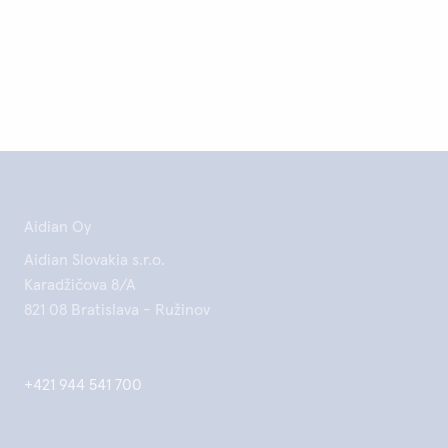
Aidian Oy
Aidian Slovakia s.r.o.
Karadžičova 8/A
821 08 Bratislava - Ružinov
+421 944 541 700