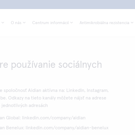
O nás
Centrum informácií
Antimikrobiálna rezistencia
re používanie sociálnych
e spoločnosť Aidian aktívna na: LinkedIn, Instagram,
be. Odkazy na tieto kanály môžete nájsť na adrese
a jednotlivých adresách
ian Global: linkedin.com/company/aidian
dian Benelux: linkedin.com/company/aidian-benelux