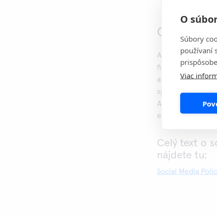
O súbor
Odmietnut
Súbory coo
používaní 
Aidian nezodpove
prispôsobe
firemné profily sp
Viac inform
alebo nepriame) v
spoločnosti Aidi
Pov
Aidian nenesie z
externými strana
Celý text o 
nájdete tu:
Social Media Poli