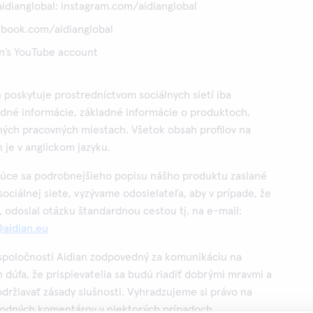
idianglobal: instagram.com/aidianglobal
ebook.com/aidianglobal
n’s YouTube account
 poskytuje prostredníctvom sociálnych sietí iba
né informácie, základné informácie o produktoch,
ných pracovných miestach. Všetok obsah profilov na
 je v anglickom jazyku.
ajúce sa podrobnejšieho popisu nášho produktu zaslané
ociálnej siete, vyzývame odosielateľa, aby v prípade, že
odoslal otázku štandardnou cestou tj. na e-mail:
aidian.eu
spoločnosti Aidian zodpovedný za komunikáciu na
h dúfa, že prispievatelia sa budú riadiť dobrými mravmi a
ržiavať zásady slušnosti. Vyhradzujeme si právo na
odných komentárov v niektorých prípadoch