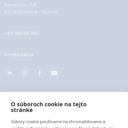
Karadžičova 8/A
821 08 Bratislava - Ružinov
+421 944 541 700
info@aidian.sk
Spoločnosť
O súboroch cookie na tejto
stránke
Produkty
Súbory cookie používame na zhromažďovanie a
Rýchle odkazy