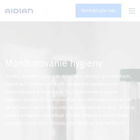
Kontaktujte nás
Monitorovanie hygieny
Vysoká úroveň hygieny je dôležitá v rôznych prostrediach,
napríklad v potravinárskych výrobných zariadeniach,
nemocniciach a továrňach. Testy pre monitorovanie
hygieny umožňujú spoločnostiam aj inštitúciám detegovať
proteínové zvyšky alebo mikrobiálnej kontaminácie. Riadna
kontrola hygieny zabraňuje šíreniu infekcií a predchádza
prerušeniu výroby z dôvodu mikrobiálnej kontaminácie.