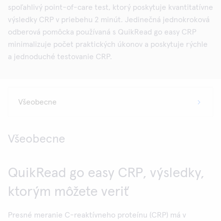
spoľahlivý point-of-care test, ktorý poskytuje kvantitatívne
výsledky CRP v priebehu 2 minút. Jedinečná jednokroková
odberová pomôcka používaná s QuikRead go easy CRP
minimalizuje počet praktických úkonov a poskytuje rýchle
a jednoduché testovanie CRP.
Všeobecne
QuikRead go easy CRP, výsledky,
ktorým môžete veriť
Presné meranie C-reaktívneho proteínu (CRP) má v