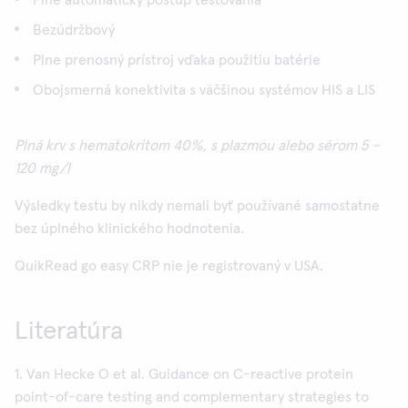
Plne automatický postup testovania
Bezúdržbový
Plne prenosný prístroj vďaka použitiu batérie
Obojsmerná konektivita s väčšinou systémov HIS a LIS
Plná krv s hematokritom 40%, s plazmou alebo sérom 5 –
120 mg/l
Výsledky testu by nikdy nemali byť používané samostatne
bez úplného klinického hodnotenia.
QuikRead go easy CRP nie je registrovaný v USA.
Literatúra
1. Van Hecke O et al. Guidance on C-reactive protein
point-of-care testing and complementary strategies to