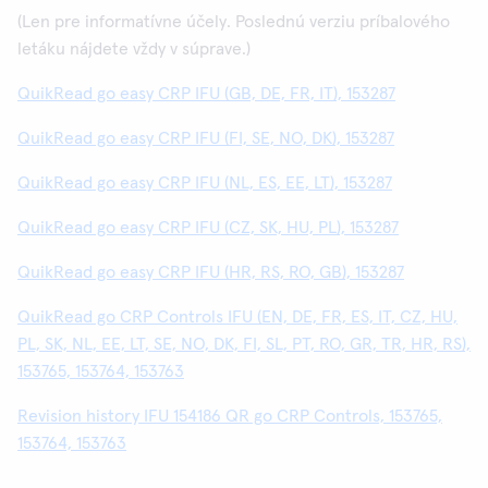
(Len pre informatívne účely. Poslednú verziu príbalového
letáku nájdete vždy v súprave.)
QuikRead go easy CRP IFU (GB, DE, FR, IT), 153287
QuikRead go easy CRP IFU (FI, SE, NO, DK), 153287
QuikRead go easy CRP IFU (NL, ES, EE, LT), 153287
QuikRead go easy CRP IFU (CZ, SK, HU, PL), 153287
QuikRead go easy CRP IFU (HR, RS, RO, GB), 153287
QuikRead go CRP Controls IFU (EN, DE, FR, ES, IT, CZ, HU,
PL, SK, NL, EE, LT, SE, NO, DK, FI, SL, PT, RO, GR, TR, HR, RS),
153765, 153764, 153763
Revision history IFU 154186 QR go CRP Controls, 153765,
153764, 153763