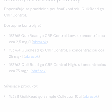
Doporučuje sa pravidelne používať kontrolu QuikRead go
CRP Control.
Dostupné kontroly sú:
153765 QuikRead go CRP Control Low, s koncentráciou
cca 2,5 mg/l (
obrázok
)
153764 QuikRead go CRP Control, s koncentráciou cca
25 mg/l (
obrázok
)
153763 QuikRead go CRP Control High, s koncentráciou
cca 75 mg/l (
obrázok
)
Súvisiace produkty:
153211 QuikRead go Sample Collector 10µl (
obrázok
)