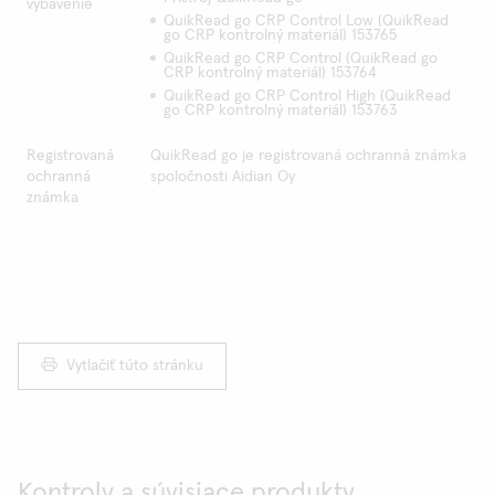
vybavenie
QuikRead go CRP Control Low (QuikRead
go CRP kontrolný materiál) 153765
QuikRead go CRP Control (QuikRead go
CRP kontrolný materiál) 153764
QuikRead go CRP Control High (QuikRead
go CRP kontrolný materiál) 153763
Registrovaná
QuikRead go je registrovaná ochranná známka
ochranná
spoločnosti Aidian Oy
známka
Vytlačiť túto stránku
Kontroly a súvisiace produkty