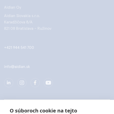
Aidian Oy
Aidian Slovakia s.r.o.
Karadžičova 8/A
821 08 Bratislava - Ružinov
+421 944 541 700
info@aidian.sk
Spoločnosť
O súboroch cookie na tejto