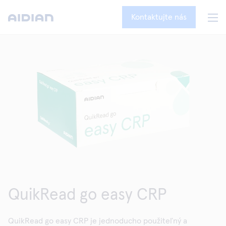
Kontaktujte nás
QuikRead go easy CRP
QuikRead go easy CRP je jednoducho použiteľný a