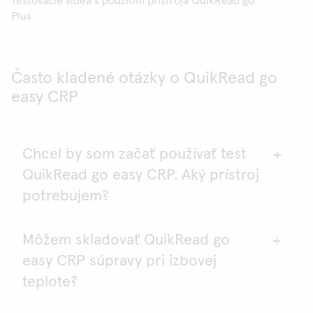
Testovacie videá s použitím prístroja QuikRead go
Plus
Často kladené otázky o QuikRead go
easy CRP
Chcel by som začať používať test
QuikRead go easy CRP. Aký prístroj
potrebujem?
Môžem skladovať QuikRead go
Testy QuikRead go easy CRP je možné analyzovať
easy CRP súpravy pri izbovej
pomocou prístrojov QuikRead go Plus a QuikRead
go.
teplote?
Pre prístroj QuikRead go musí byť verzia softvéru