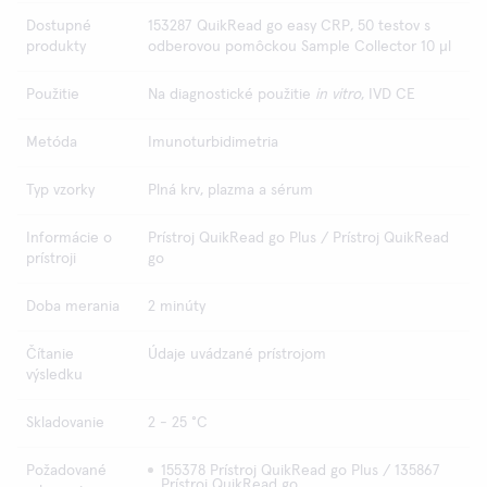
Dostupné
153287 QuikRead go easy CRP, 50 testov s
produkty
odberovou pomôckou Sample Collector 10 µl
Použitie
Na diagnostické použitie
in vitro
, IVD CE
Metóda
Imunoturbidimetria
Typ vzorky
Plná krv, plazma a sérum
Informácie o
Prístroj QuikRead go Plus / Prístroj QuikRead
prístroji
go
Doba merania
2 minúty
Čítanie
Údaje uvádzané prístrojom
výsledku
Skladovanie
2 - 25 °C
Požadované
155378 Prístroj QuikRead go Plus / 135867
Prístroj QuikRead go