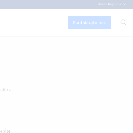
Slovak Republic
Kontaktujte nás
edie a
bola