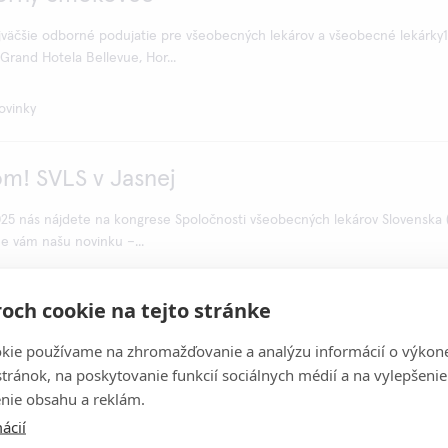
väčšie odborné podujatie pre všeobecných lekárov a všeobecné lekárky1
Grand Hotela Bellevue, Hor...
ovinky
om! SVLS v Jasnej
2025 nás nájdete na kongrese Spoločnosti všeobecných lekárov Slovenska 
me vám našu novinku –...
och cookie na tejto stránke
kie používame na zhromažďovanie a analýzu informácií o výkon
me vám prístroj QuikRead go Plus!
stránok, na poskytovanie funkcií sociálnych médií a na vylepšenie
nie obsahu a reklám.
ie v mieste starostlivosti (POCT) pomocou multianalytického systému S
ácií
tavujeme najnovší prírastok do ...