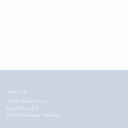
Aidian Oy
Aidian Slovakia s.r.o.
Karadžičova 8/A
821 08 Bratislava - Ružinov