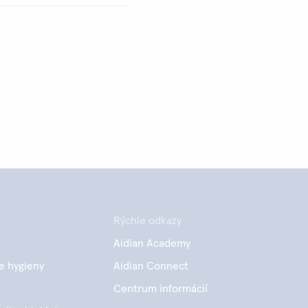
Rýchle odkazy
Aidian Academy
e hygieny
Aidian Connect
Centrum informácií