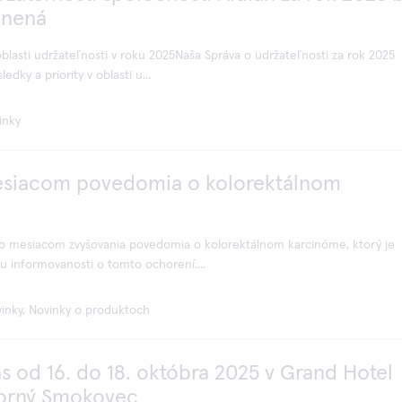
jnená
blasti udržateľnosti v roku 2025Naša Správa o udržateľnosti za rok 2025
edky a priority v oblasti u...
inky
esiacom povedomia o kolorektálnom
vo mesiacom zvyšovania povedomia o kolorektálnom karcinóme, ktorý je
u informovanosti o tomto ochorení....
inky, Novinky o produktoch
ás od 16. do 18. októbra 2025 v Grand Hotel
Horný Smokovec