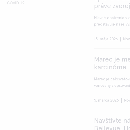
COVID-19
práve zvere
Hlavné opatrenia v o
predstavuje naše výsl
13. mája 2026
Nov
Marec je m
karcinóme
Marec je celosveto
venovaný zlepšovani
5. marca 2026
Nov
Navštívte n
Bellevue, 