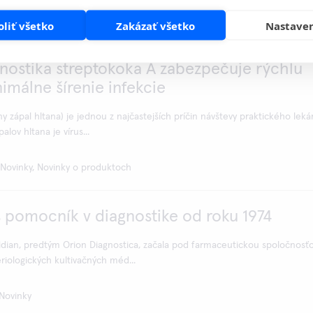
Novinky, Novinky o produktoch
oliť všetko
Zakázať všetko
Nastave
nostika streptokoka A zabezpečuje rýchlu
imálne šírenie infekcie
ny zápal hltana) je jednou z najčastejších príčin návštevy praktického lekár
lov hltana je vírus...
Novinky, Novinky o produktoch
š pomocník v diagnostike od roku 1974
idian, predtým Orion Diagnostica, začala pod farmaceutickou spoločnosť
riologických kultivačných méd...
Novinky