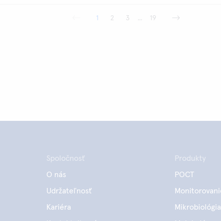
1
2
3
...
19
Spoločnosť
Produkty
O nás
POCT
Udržateľnosť
Monitorovani
Kariéra
Mikrobiológia