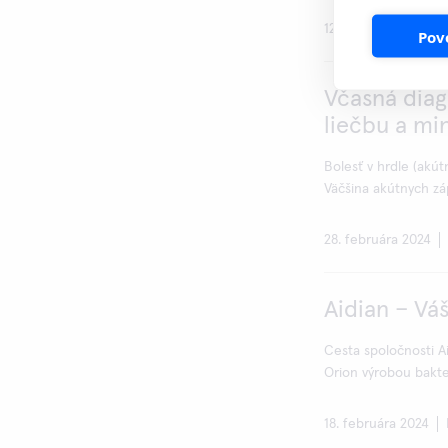
12. novembra 2024
Pov
Včasná diag
liečbu a min
Bolesť v hrdle (akút
Väčšina akútnych zápa
28. februára 2024
Aidian – Vá
Cesta spoločnosti A
Orion výrobou bakte
18. februára 2024