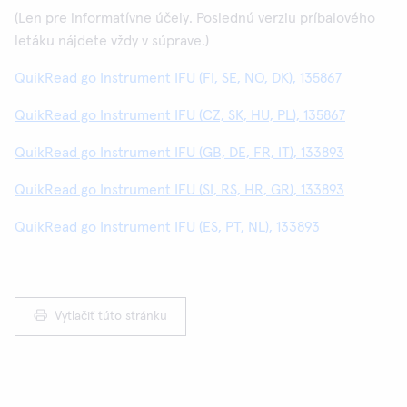
(Len pre informatívne účely. Poslednú verziu príbalového
letáku nájdete vždy v súprave.)
QuikRead go Instrument IFU (FI, SE, NO, DK), 135867
QuikRead go Instrument IFU (CZ, SK, HU, PL), 135867
QuikRead go Instrument IFU (GB, DE, FR, IT), 133893
QuikRead go Instrument IFU (SI, RS, HR, GR), 133893
QuikRead go Instrument IFU (ES, PT, NL), 133893
Vytlačiť túto stránku