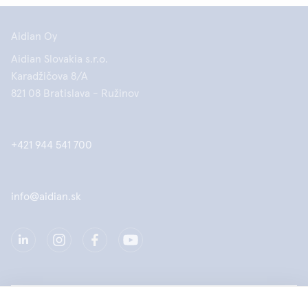
Aidian Oy
Aidian Slovakia s.r.o.
Karadžičova 8/A
821 08 Bratislava - Ružinov
+421 944 541 700
info@aidian.sk
Spoločnosť