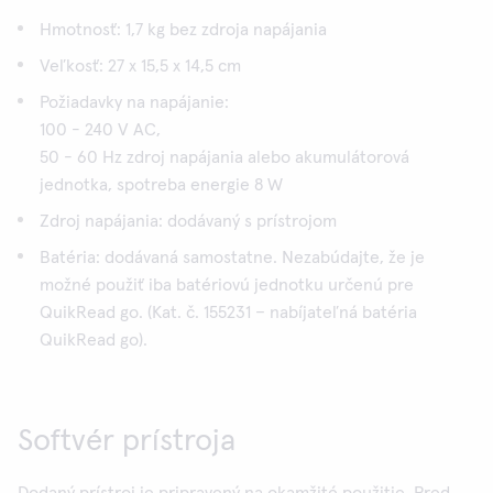
Hmotnosť: 1,7 kg bez zdroja napájania
Veľkosť: 27 x 15,5 x 14,5 cm
Požiadavky na napájanie:
100 - 240 V AC,
50 - 60 Hz zdroj napájania alebo akumulátorová
jednotka, spotreba energie 8 W
Zdroj napájania: dodávaný s prístrojom
Batéria: dodávaná samostatne. Nezabúdajte, že je
možné použiť iba batériovú jednotku určenú pre
QuikRead go. (Kat. č. 155231 – nabíjateľná batéria
QuikRead go).
Softvér prístroja