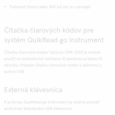
Tlačiareň Dymo Label 450 (už nie je v predaji)
Čítačka čiarových kódov pre
systém QuikRead go Instrument
Čítačku čiarových kódov Opticon OPR-3201 je možné
použiť na jednoduché načítanie ID pacienta a/alebo ID
obsluhy. Pripojte čítačku čiarových kódov k jednému z
portov USB.
Externá klávesnica
K prístroju QuikRead go Instrument je možné pripojiť
akúkoľvek štandardnú USB klávesnicu.