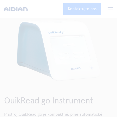
Kontaktujte nás
QuikRead go Instrument
Prístroj QuikRead go je kompaktné, plne automatické