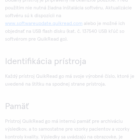
Dodaný prístroj je pripravený na okamžité použitie. Pred
použitím nie nutná žiadna inštalácia softvéru. Aktualizácie
softvéru sú k dispozícii na
www.softwareupdate.quikread.com
alebo je možné ich
objednať na USB flash disku (kat. č. 137540 USB kľúč so
softvérom pre QuikRead go).
Identifikácia prístroja
Každý prístroj QuikRead go má svoje výrobné číslo, ktoré je
uvedené na štítku na spodnej strane prístroja.
Pamäť
Prístroj QuikRead go má internú pamäť pre archiváciu
výsledkov, a to samostatne pre vzorky pacientov a vzorky
kontroly kvality. Výsledky sa uvádzajú na obrazovke, je