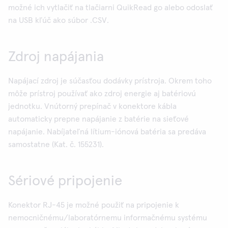
možné ich vytlačiť na tlačiarni QuikRead go alebo odoslať
na USB kľúč ako súbor .CSV.
Zdroj napájania
Napájací zdroj je súčasťou dodávky prístroja. Okrem toho
môže prístroj používať ako zdroj energie aj batériovú
jednotku. Vnútorný prepínač v konektore kábla
automaticky prepne napájanie z batérie na sieťové
napájanie. Nabíjateľná lítium-iónová batéria sa predáva
samostatne (Kat. č. 155231).
Sériové pripojenie
Konektor RJ-45 je možné použiť na pripojenie k
nemocničnému/laboratórnemu informačnému systému