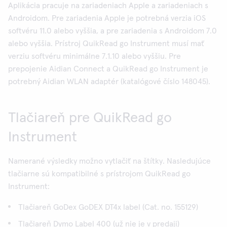
Aplikácia pracuje na zariadeniach Apple a zariadeniach s
Androidom. Pre zariadenia Apple je potrebná verzia iOS
softvéru 11.0 alebo vyššia, a pre zariadenia s Androidom 7.0
alebo vyššia. Prístroj QuikRead go Instrument musí mať
verziu softvéru minimálne 7.1.10 alebo vyššiu. Pre
prepojenie Aidian Connect a QuikRead go Instrument je
potrebný Aidian WLAN adaptér (katalógové číslo 148045).
Tlačiareň pre QuikRead go
Instrument
Namerané výsledky možno vytlačiť na štítky. Nasledujúce
tlačiarne sú kompatibilné s prístrojom QuikRead go
Instrument:
Tlačiareň GoDex GoDEX DT4x label (Cat. no. 155129)
Tlačiareň Dymo Label 400 (už nie je v predaji)