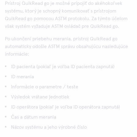
Prístroj QuikRead go je možné pripojiť do akéhokoľvek
systému, ktorý je schopný komunikovať s prístrojom
QuikRead go pomocou ASTM protokolu. Za týmto účelom
však systém vyžaduje ASTM ovládač pre QuikRead go.
Po ukončení priebehu merania, prístroj QuikRead go
automaticky odošle ASTM správu obsahujúcu nasledujúce
informácie:
ID pacienta (pokiaľ je voľba ID pacienta zapnutá)
ID merania
Informácie o parametre / teste
Výsledok vrátane jednotiek
ID operátora (pokiaľ je voľba ID operátora zapnutá)
Čas a dátum merania
Názov systému a jeho výrobné číslo