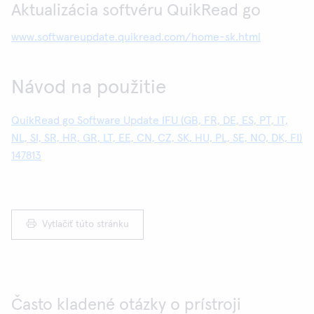
Aktualizácia softvéru QuikRead go
www.softwareupdate.quikread.com/home-sk.html
Návod na použitie
QuikRead go Software Update IFU (GB, FR, DE, ES, PT, IT,
NL, SI, SR, HR, GR, LT, EE, CN, CZ, SK, HU, PL, SE, NO, DK, FI)
147813
Vytlačiť túto stránku
Často kladené otázky o prístroji