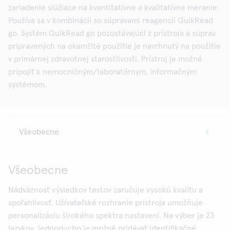
zariadenie slúžiace na kvantitatívne a kvalitatívne meranie.
Používa sa v kombinácii so súpravami reagencií QuikRead
go. Systém QuikRead go pozostávajúci z prístroja a súprav
pripravených na okamžité použitie je navrhnutý na použitie
v primárnej zdravotnej starostlivosti. Prístroj je možné
pripojiť k nemocničným/laboratórnym, informačným
systémom.
Všeobecne
Nádväznosť výsledkov testov zaručuje vysokú kvalitu a
spoľahlivosť. Užívateľské rozhranie prístroja umožňuje
personalizáciu širokého spektra nastavení. Na výber je 23
jazykov, jednoducho je možné pridávať identifikačné