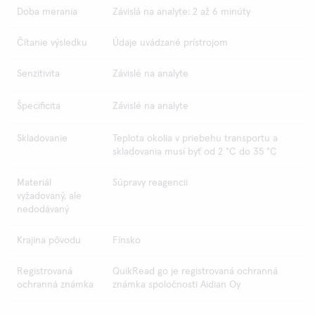
Doba merania
Závislá na analyte: 2 až 6 minúty
Čítanie výsledku
Údaje uvádzané prístrojom
Senzitivita
Závislé na analyte
Špecificita
Závislé na analyte
Skladovanie
Teplota okolia v priebehu transportu a
skladovania musí byť od 2 °C do 35 °C
Materiál
Súpravy reagencii
vyžadovaný, ale
nedodávaný
Krajina pôvodu
Fínsko
Registrovaná
QuikRead go je registrovaná ochranná
ochranná známka
známka spoločnosti Aidian Oy