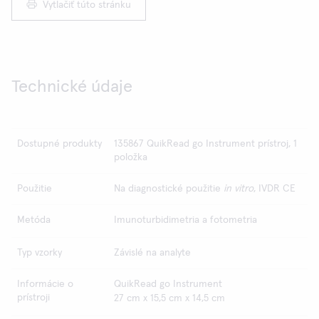
Vytlačiť túto stránku
Technické údaje
Dostupné produkty
135867 QuikRead go Instrument prístroj, 1
položka
Použitie
Na diagnostické použitie
in vitro
, IVDR CE
Metóda
Imunoturbidimetria a fotometria
Typ vzorky
Závislé na analyte
Informácie o
QuikRead go Instrument
prístroji
27 cm x 15,5 cm x 14,5 cm