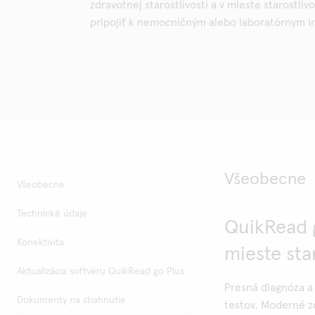
zdravotnej starostlivosti a v mieste starostli
pripojiť k nemocničným alebo laboratórnym 
Všeobecne
Všeobecne
Technické údaje
QuikRead g
Konektivita
mieste sta
Aktualizácia softvéru QuikRead go Plus
Presná diagnóza a 
Dokumenty na stiahnutie
testov. Moderné zd