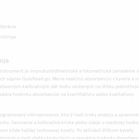
librácie
ístroja
roja
Instrument je imunoturbidimetrické a fotometrické zariadenie 
ch súprav QuikRead go. Meria reakčnú absorbanciu v kyvete a n
tavených kalibračných dát testu uložených na štítku jednotlivý
vádza hodnotu absorbancie na kvantitatívny alebo kvalitatívny
ogramovaný mikroprocesor, ktorý riadi kroky analýzy a spracova
 testu, časovanie a kalibračná krivka alebo údaje o medznej hodn
vom kóde každej testovacej kyvety. Po aktivácii štítkom kyvety
troluje a riadi všetky kroky testu a prevádza hodnoty absorbanc