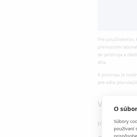
Pre používateľov, 
prenosným laborat
do prístroja a ďa
dňa.
K prístroju je možn
pre ešte plynulejš
Výhody prí
O súbor
Súbory coo
Intuitívne po
používaní 
prispôsobe