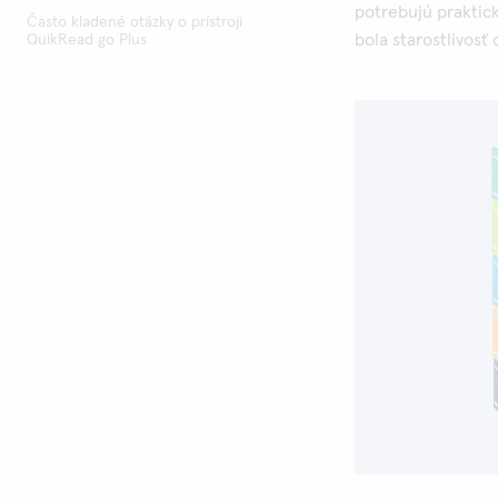
potrebujú praktick
Často kladené otázky o prístroji
bola starostlivosť
QuikRead go Plus