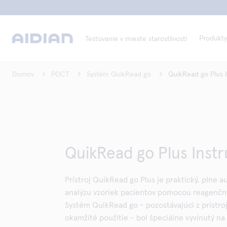
Produkty
Testovanie v mieste starostlivosti
Domov
POCT
Systém QuikRead go
QuikRead go Plus 
QuikRead go Plus Inst
Prístroj QuikRead go Plus je praktický, plne a
analýzu vzoriek pacientov pomocou reagenčn
Systém QuikRead go - pozostávajúci z prístro
okamžité použitie - bol špeciálne vyvinutý na