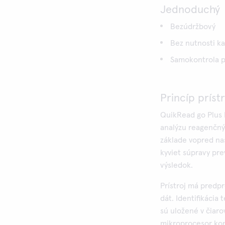
Jednoduchý
Bezúdržbový
Bez nutnosti ka
Samokontrola pr
Princíp príst
QuikRead go Plus 
analýzu reagenčný
základe vopred nas
kyviet súpravy pre
výsledok.
Prístroj má predpr
dát. Identifikácia
sú uložené v čiaro
mikroprocesor kon