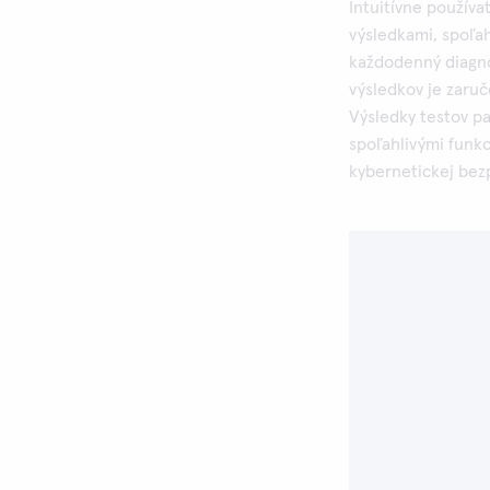
Intuitívne používa
výsledkami, spoľah
každodenný diagno
výsledkov je zaru
Výsledky testov pa
spoľahlivými funkc
kybernetickej bez