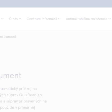
O nás
Centrum informácií
Antimikrobiálna rezistencia
Instrument
rument
utomatický prístroj na
ých súprav QuikRead go.
ja a súprav pripravených na
 použitie v primárnej