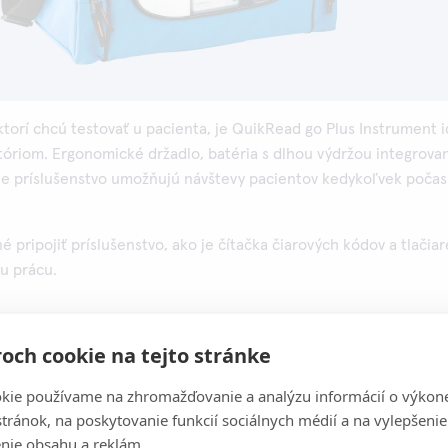
ktorí chcú testovať u pacienta, je QuikRead go Plus Instrument i
óriom. Ergonomické držadlo, batéria s dlhou výdržou integrova
lšie príslušenstvo umožňujú návštevy pacientov kedykoľvek počas
é pripojiť príslušenstvo, ako je čítačka čiarových kódov a tlačiar
iu prácu.
stroja:
och cookie na tejto stránke
kie používame na zhromažďovanie a analýzu informácií o výkon
stupy merania
stránok, na poskytovanie funkcií sociálnych médií a na vylepšenie
nie obsahu a reklám.