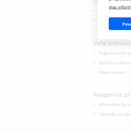
Ochrana výsl
Viac inform
Rozsiahle funkc
Najmodernejšie
Pov
Vaše prenosn
Ergonomické dr
Batéria s dlhou
Malé rozmery
Reagencie pr
Minimálny čas 
Výsledky za pár