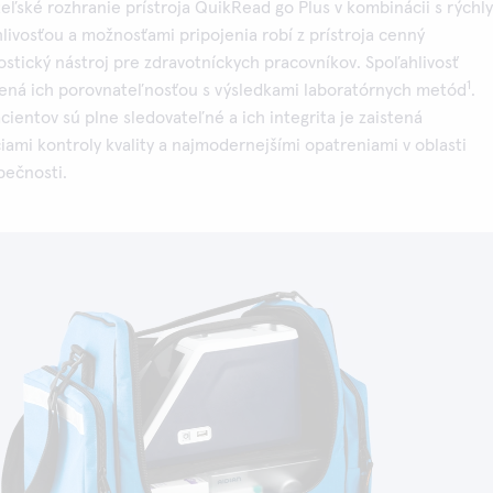
teľské rozhranie prístroja QuikRead go Plus v kombinácii s rýchl
livosťou a možnosťami pripojenia robí z prístroja cenný
stický nástroj pre zdravotníckych pracovníkov. Spoľahlivosť
1
čená ich porovnateľnosťou s výsledkami laboratórnych metód
.
cientov sú plne sledovateľné a ich integrita je zaistená
iami kontroly kvality a najmodernejšími opatreniami v oblasti
pečnosti.