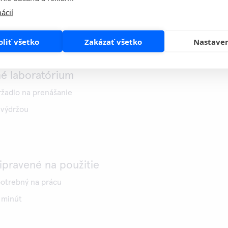
edkov pacienta
ácií
ie kontroly kvality
 kybernetické zabezpečenie
oliť všetko
Zakázať všetko
Nastave
é laboratórium
žadlo na prenášanie
 výdržou
ipravené na použitie
potrebný na prácu
 minút