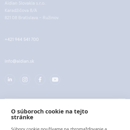
Aidian Slovakia s.r.o.
Karadžičova 8/A
821 08 Bratislava - Ružinov
+421 944 541 700
info@aidian.sk
Spoločnosť
O súboroch cookie na tejto
stránke
Produkty
Súbory cookie používame na zhromažďovanie a