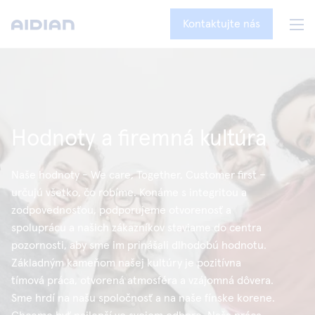
Kontaktujte nás
Hodnoty a firemná kultúra
Naše hodnoty - We care, Together, Customer first –
určujú všetko, čo robíme. Konáme s integritou a
zodpovednosťou, podporujeme otvorenosť a
spoluprácu a našich zákazníkov staviame do centra
pozornosti, aby sme im prinášali dlhodobú hodnotu.
Základným kameňom našej kultúry je pozitívna
tímová práca, otvorená atmosféra a vzájomná dôvera.
Sme hrdí na našu spoločnosť a na naše fínske korene.