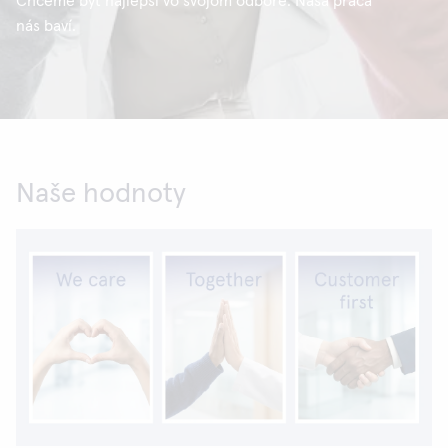
Chceme byť najlepší vo svojom odbore. Naša práca
nás baví.
Naše hodnoty