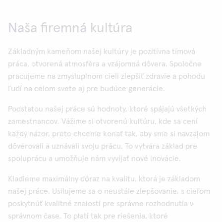
Naša firemná kultúra
Základným kameňom našej kultúry je pozitívna tímová
práca, otvorená atmosféra a vzájomná dôvera. Spoločne
pracujeme na zmysluplnom cieli zlepšiť zdravie a pohodu
ľudí na celom svete aj pre budúce generácie.
Podstatou našej práce sú hodnoty, ktoré spájajú všetkých
zamestnancov. Vážime si otvorenú kultúru, kde sa cení
každý názor, preto chceme konať tak, aby sme si navzájom
dôverovali a uznávali svoju prácu. To vytvára základ pre
spoluprácu a umožňuje nám vyvíjať nové inovácie.
Kladieme maximálny dôraz na kvalitu, ktorá je základom
našej práce. Usilujeme sa o neustále zlepšovanie, s cieľom
poskytnúť kvalitné znalosti pre správne rozhodnutia v
správnom čase. To platí tak pre riešenia, ktoré