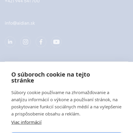
+421 944 541 700
info@aidian.sk
Spoločnosť
O súboroch cookie na tejto
stránke
Produkty
Súbory cookie používame na zhromažďovanie a
Rýchle odkazy
analýzu informácií o výkone a používaní stránok, na
poskytovanie funkcií sociálnych médií a na vylepšenie
a prispôsobenie obsahu a reklám.
Ochrana dát
Viac informácií
Vyhlásenia o ochrane osobných údajov