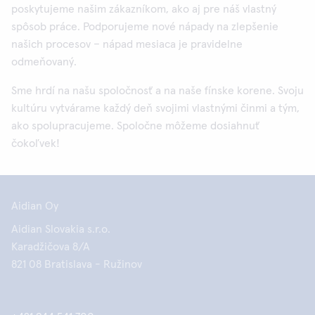
poskytujeme našim zákazníkom, ako aj pre náš vlastný
spôsob práce. Podporujeme nové nápady na zlepšenie
našich procesov – nápad mesiaca je pravidelne
odmeňovaný.
Sme hrdí na našu spoločnosť a na naše fínske korene. Svoju
kultúru vytvárame každý deň svojimi vlastnými činmi a tým,
ako spolupracujeme. Spoločne môžeme dosiahnuť
čokoľvek!
Aidian Oy
Aidian Slovakia s.r.o.
Karadžičova 8/A
821 08 Bratislava - Ružinov