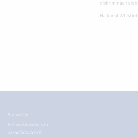
diskriminácii al
Na kanál Whistle
Aidian Oy
Aidian Slovakia s.r.o.
Karadžičova 8/A