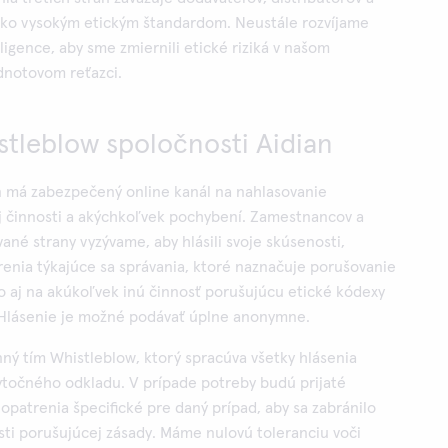
ako vysokým etickým štandardom. Neustále rozvíjame
ligence, aby sme zmiernili etické riziká v našom
dnotovom reťazci.
stleblow spoločnosti Aidian
n má zabezpečený online kanál na nahlasovanie
j činnosti a akýchkoľvek pochybení. Zamestnancov a
vané strany vyzývame, aby hlásili svoje skúsenosti,
enia týkajúce sa správania, ktoré naznačuje porušovanie
o aj na akúkoľvek inú činnosť porušujúcu etické kódexy
 Hlásenie je možné podávať úplne anonymne.
ný tím Whistleblow, ktorý spracúva všetky hlásenia
ytočného odkladu. V prípade potreby budú prijaté
patrenia špecifické pre daný prípad, aby sa zabránilo
sti porušujúcej zásady. Máme nulovú toleranciu voči