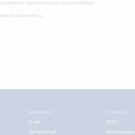
ebo odvetným opatreniam voči oznamovateľom.
blow sa dostanete
tu
.
Spoločnosť
Produkty
O nás
POCT
Udržateľnosť
Monitorovani