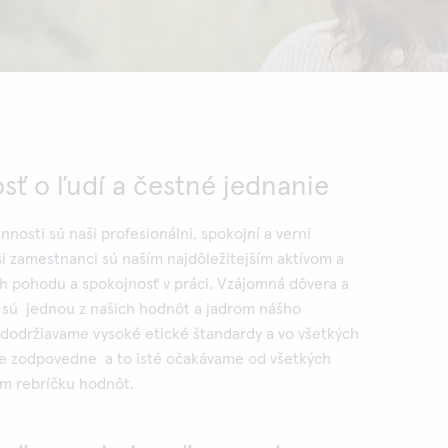
osť o ľudí a čestné jednanie
nnosti sú naši profesionálni, spokojní a verní
i zamestnanci sú naším najdôležitejším aktívom a
ch pohodu a spokojnosť v práci. Vzájomná dôvera a
 sú jednou z našich hodnôt a jadrom nášho
 dodržiavame vysoké etické štandardy a vo všetkých
e zodpovedne a to isté očakávame od všetkých
om rebríčku hodnôt.