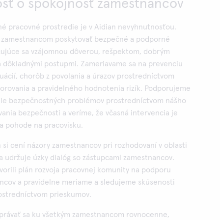
vosť o spokojnosť zamestnancov
né pracovné prostredie je v Aidian nevyhnutnosťou.
m zamestnancom poskytovať bezpečné a podporné
čujúce sa vzájomnou dôverou, rešpektom, dobrým
dôkladnými postupmi. Zameriavame sa na prevenciu
ácií, chorôb z povolania a úrazov prostredníctvom
orovania a pravidelného hodnotenia rizík. Podporujeme
nie bezpečnostných problémov prostredníctvom nášho
nia bezpečnosti a veríme, že včasná intervencia je
 a pohode na pracovisku.
 si cení názory zamestnancov pri rozhodovaní v oblasti
a udržuje úzky dialóg so zástupcami zamestnancov.
orili plán rozvoja pracovnej komunity na podporu
cov a pravidelne meriame a sledujeme skúsenosti
ostredníctvom prieskumov.
 správať sa ku všetkým zamestnancom rovnocenne,