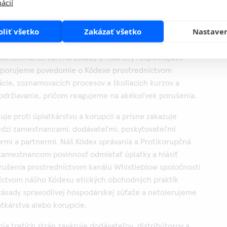
ácií
ké etické štandardy a konáme zodpovedne, to isté
tkých účastníkov v našom hodnotovom reťazci.
oliť všetko
Zakázať všetko
Nastave
ať princípov iniciatívy OSN Global Compact a dohovoru
anizácie práce (ILO). Náš Kódex správania, ktorý musia
 zamestnanci, zahŕňa zásady a hodnoty rešpektujúce
dporujeme povedomie o Kódexe prostredníctvom
cie, zoznamovacích procesov a školiacich kurzov a
održiavanie, pričom reagujeme na akékoľvek porušenia.
uje proti úplatkárstvu a korupcii a prísne zakazuje
medzi zamestnancami, dodávateľmi, poskytovateľmi
tormi a partnermi. Náš Kódex správania a Protikorupčná
 zamestnancom povinnosť odmietať úplatky a hlásiť
rušenia prostredníctvom kanálu Whistleblow spoločnosti
níctvom nášho Kódexu etických obchodných praktík
zásady spravodlivej hospodárskej súťaže a netolerujeme
tkárstva alebo korupcie.
ia tretích strán zaväzuje dodávateľov, distribútorov a