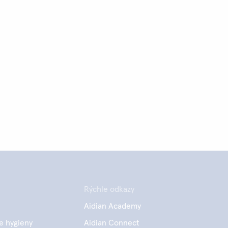
Rýchle odkazy
Aidian Academy
e hygieny
Aidian Connect