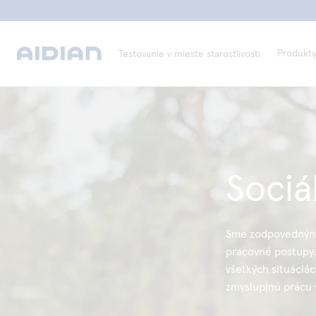
Produkty
Testovanie v mieste starostlivosti
Sociá
Sme zodpovedným z
pracovné postupy
všetkých situáciác
zmysluplnú prácu 