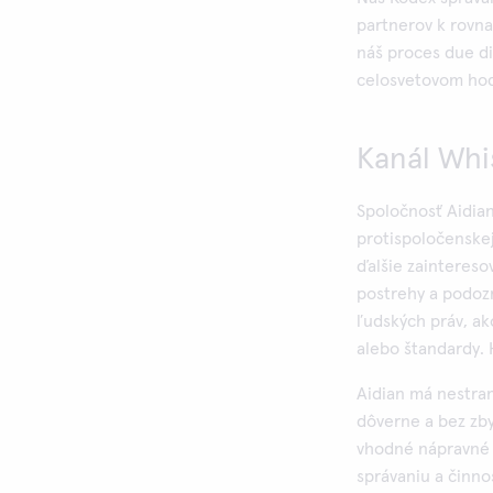
partnerov k rovn
náš proces due di
celosvetovom ho
Kanál Whi
Spoločnosť Aidia
protispoločenske
ďalšie zaintereso
postrehy a podozr
ľudských práv, ak
alebo štandardy.
Aidian má nestran
dôverne a bez zb
vhodné nápravné o
správaniu a činno