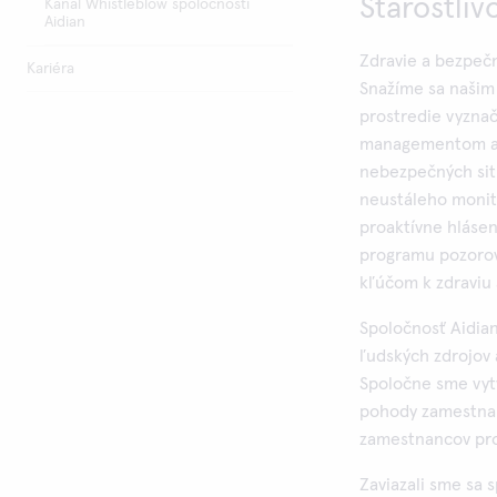
Starostli
Kanál Whistleblow spoločnosti
Aidian
Zdravie a bezpeč
Kariéra
Snažíme sa naši
prostredie vyzna
managementom a 
nebezpečných situ
neustáleho monit
proaktívne hláse
programu pozorova
kľúčom k zdraviu
Spoločnosť Aidian
ľudských zdrojov 
Spoločne sme vytv
pohody zamestnan
zamestnancov pr
Zaviazali sme sa