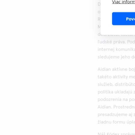
Viac inform
Dodržiavame vyso
očakávame od vše
Pov
Rešpektujeme des
Medzinárodnej org
dodržiavať všetci
ľudské práva. Po
internej komuniká
sledujeme jeho d
Aidian aktívne boj
takéto aktivity 
služieb, distribú
politika ukladajú
podozrenia na po
Aidian. Prostred
presadzujeme aj 
žiadnu formu úpla
Náš Kódex správan