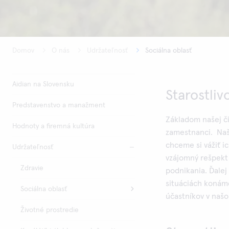
Domov
O nás
Udržateľnosť
Sociálna oblasť
Aidian na Slovensku
Starostliv
Predstavenstvo a manažment
Základom našej či
Hodnoty a firemná kultúra
zamestnanci. Naš
chceme si vážiť i
Udržateľnosť
vzájomný rešpekt
Zdravie
podnikania. Ďalej
situáciách konám
Sociálna oblasť
účastníkov v naš
Životné prostredie