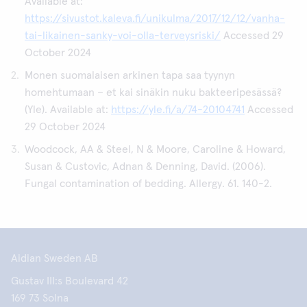
Available at:
https://sivustot.kaleva.fi/unikulma/2017/12/12/vanha-
tai-likainen-sanky-voi-olla-terveysriski/
Accessed 29
October 2024
Monen suomalaisen arkinen tapa saa tyynyn
homehtumaan – et kai sinäkin nuku bakteeripesässä?
(Yle). Available at:
https://yle.fi/a/74-20104741
Accessed
29 October 2024
Woodcock, AA & Steel, N & Moore, Caroline & Howard,
Susan & Custovic, Adnan & Denning, David. (2006).
Fungal contamination of bedding. Allergy. 61. 140-2.
Aidian Sweden AB
Gustav III:s Boulevard 42
169 73 Solna