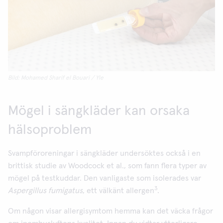
Bild: Mohamed Sharif el Bouari / Yle
Mögel i sängkläder kan orsaka
hälsoproblem
Svampföroreningar i sängkläder undersöktes också i en
brittisk studie av Woodcock et al., som fann flera typer av
mögel på testkuddar. Den vanligaste som isolerades var
3
Aspergillus fumigatus
, ett välkänt allergen
.
Om någon visar allergisymtom hemma kan det väcka frågor