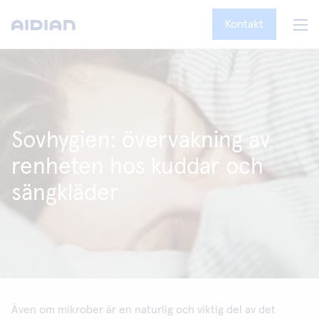
Kontakt
Sovhygien: övervakning av
renheten hos kuddar och
sängkläder
Även om mikrober är en naturlig och viktig del av det