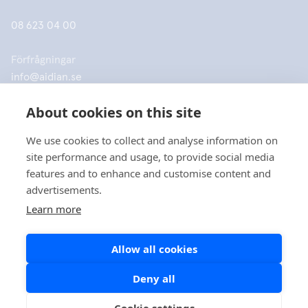
08 623 04 00
Förfrågningar
info@aidian.se
About cookies on this site
Försäljning
order@aidian.se
We use cookies to collect and analyse information on
site performance and usage, to provide social media
features and to enhance and customise content and
advertisements.
Learn more
Företag
Allow all cookies
Produkter
Deny all
Snabblänkar
Cookie settings