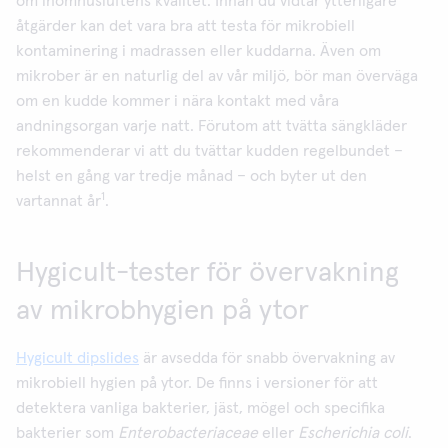
om inomhusluftens kvalitet. Innan du vidtar ytterligare
åtgärder kan det vara bra att testa för mikrobiell
kontaminering i madrassen eller kuddarna. Även om
mikrober är en naturlig del av vår miljö, bör man överväga
om en kudde kommer i nära kontakt med våra
andningsorgan varje natt. Förutom att tvätta sängkläder
rekommenderar vi att du tvättar kudden regelbundet –
helst en gång var tredje månad – och byter ut den
1
vartannat år
.
Hygicult-tester för övervakning
av mikrobhygien på ytor
Hygicult dipslides
är avsedda för snabb övervakning av
mikrobiell hygien på ytor. De finns i versioner för att
detektera vanliga bakterier, jäst, mögel och specifika
bakterier som
Enterobacteriaceae
eller
Escherichia coli
.